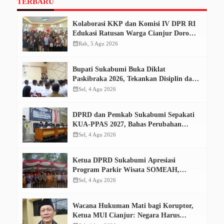
TERBARU
Kolaborasi KKP dan Komisi IV DPR RI
Edukasi Ratusan Warga Cianjur Dorong
Konsumsi Ikan Aman dan Bermutu
calendar_month
Rab, 5 Agu 2026
Bupati Sukabumi Buka Diklat
Paskibraka 2026, Tekankan Disiplin dan
Tanggung Jawab
calendar_month
Sel, 4 Agu 2026
DPRD dan Pemkab Sukabumi Sepakati
KUA-PPAS 2027, Bahas Perubahan
APBD 2026
calendar_month
Sel, 4 Agu 2026
Ketua DPRD Sukabumi Apresiasi
Program Parkir Wisata SOMEAH,
Optimistis Dongkrak PAD
calendar_month
Sel, 4 Agu 2026
Wacana Hukuman Mati bagi Koruptor,
Ketua MUI Cianjur: Negara Harus