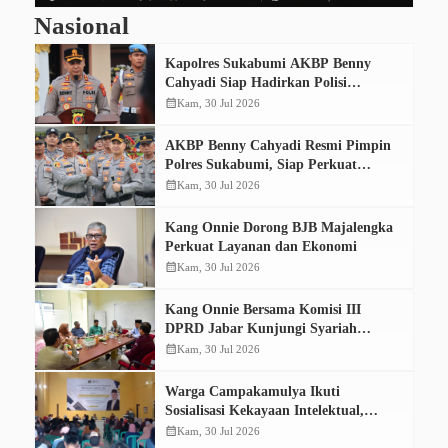
Nasional
Kapolres Sukabumi AKBP Benny
Cahyadi Siap Hadirkan Polisi
Humanis dan Transparan
calendar_month
Kam, 30 Jul 2026
AKBP Benny Cahyadi Resmi Pimpin
Polres Sukabumi, Siap Perkuat
Pelayanan dan Kamtibmas
calendar_month
Kam, 30 Jul 2026
Kang Onnie Dorong BJB Majalengka
Perkuat Layanan dan Ekonomi
calendar_month
Kam, 30 Jul 2026
Kang Onnie Bersama Komisi III
DPRD Jabar Kunjungi Syariah
Sumedang
calendar_month
Kam, 30 Jul 2026
Warga Campakamulya Ikuti
Sosialisasi Kekayaan Intelektual,
Isfhan: UMKM Desa Harus Mampu
calendar_month
Kam, 30 Jul 2026