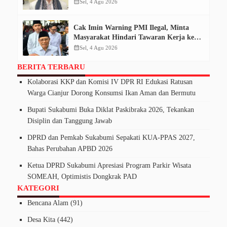
Tempuh Jalur Konstitusi
calendar_month
Sel, 4 Agu 2026
Cak Imin Warning PMI Ilegal, Minta
Masyarakat Hindari Tawaran Kerja ke
Kamboja
calendar_month
Sel, 4 Agu 2026
BERITA TERBARU
Kolaborasi KKP dan Komisi IV DPR RI Edukasi Ratusan
Warga Cianjur Dorong Konsumsi Ikan Aman dan Bermutu
Bupati Sukabumi Buka Diklat Paskibraka 2026, Tekankan
Disiplin dan Tanggung Jawab
DPRD dan Pemkab Sukabumi Sepakati KUA-PPAS 2027,
Bahas Perubahan APBD 2026
Ketua DPRD Sukabumi Apresiasi Program Parkir Wisata
SOMEAH, Optimistis Dongkrak PAD
KATEGORI
Bencana Alam
(91)
Desa Kita
(442)