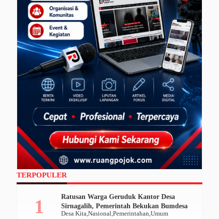
TERPOPULER
Ratusan Warga Geruduk Kantor Desa
Sirnagalih, Pemerintah Bekukan Bumdesa
Desa Kita
Nasional
Pemerintahan
Umum