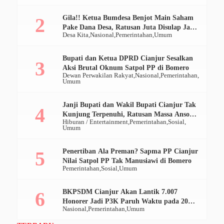
Gila!! Ketua Bumdesa Benjot Main Saham
Pake Dana Desa, Ratusan Juta Disulap Jadi
Desa Kita
Nasional
Pemerintahan
Umum
Ratusan Ribu
Bupati dan Ketua DPRD Cianjur Sesalkan
Aksi Brutal Oknum Satpol PP di Bomero
Dewan Perwakilan Rakyat
Nasional
Pemerintahan
Umum
Janji Bupati dan Wakil Bupati Cianjur Tak
Kunjung Terpenuhi, Ratusan Massa Ansor
Hiburan / Entertainment
Pemerintahan
Sosial
Geruduk Pendopo
Umum
Penertiban Ala Preman? Sapma PP Cianjur
Nilai Satpol PP Tak Manusiawi di Bomero
Pemerintahan
Sosial
Umum
BKPSDM Cianjur Akan Lantik 7.007
Honorer Jadi P3K Paruh Waktu pada 20
Nasional
Pemerintahan
Umum
Desember 2025