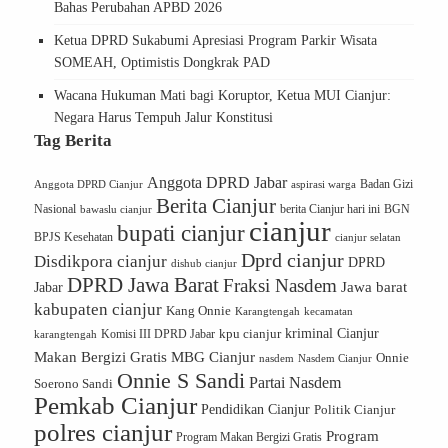
Bahas Perubahan APBD 2026
Ketua DPRD Sukabumi Apresiasi Program Parkir Wisata
SOMEAH, Optimistis Dongkrak PAD
Wacana Hukuman Mati bagi Koruptor, Ketua MUI Cianjur:
Negara Harus Tempuh Jalur Konstitusi
Tag Berita
Anggota DPRD Jabar
Badan Gizi
Anggota DPRD Cianjur
aspirasi warga
Berita Cianjur
Nasional
berita Cianjur hari ini
BGN
bawaslu cianjur
cianjur
bupati cianjur
BPJS Kesehatan
cianjur selatan
Dprd cianjur
Disdikpora cianjur
DPRD
dishub cianjur
DPRD Jawa Barat
Fraksi Nasdem
Jawa barat
Jabar
kabupaten cianjur
Kang Onnie
Karangtengah
kecamatan
kriminal Cianjur
kpu cianjur
karangtengah
Komisi III DPRD Jabar
Makan Bergizi Gratis
MBG Cianjur
Onnie
Nasdem Cianjur
nasdem
Onnie S Sandi
Partai Nasdem
Soerono Sandi
Pemkab Cianjur
Pendidikan Cianjur
Politik Cianjur
polres cianjur
Program
Program Makan Bergizi Gratis