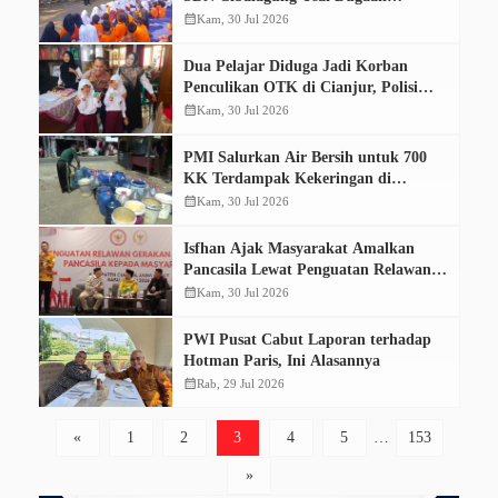
Percobaan Penculikan Dua Siswi
calendar_month
Kam, 30 Jul 2026
Dua Pelajar Diduga Jadi Korban
Penculikan OTK di Cianjur, Polisi
Masih Selidiki Kasusnya
calendar_month
Kam, 30 Jul 2026
PMI Salurkan Air Bersih untuk 700
KK Terdampak Kekeringan di
Cibeber
calendar_month
Kam, 30 Jul 2026
Isfhan Ajak Masyarakat Amalkan
Pancasila Lewat Penguatan Relawan
Kebajikan di Cianjur
calendar_month
Kam, 30 Jul 2026
PWI Pusat Cabut Laporan terhadap
Hotman Paris, Ini Alasannya
calendar_month
Rab, 29 Jul 2026
«
1
2
3
4
5
…
153
»