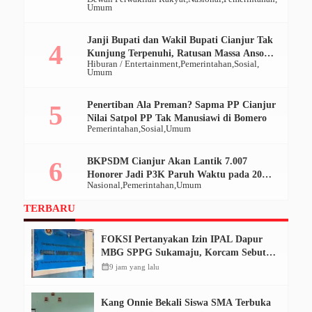
Umum
Janji Bupati dan Wakil Bupati Cianjur Tak
Kunjung Terpenuhi, Ratusan Massa Ansor
Hiburan / Entertainment
Pemerintahan
Sosial
Geruduk Pendopo
Umum
Penertiban Ala Preman? Sapma PP Cianjur
Nilai Satpol PP Tak Manusiawi di Bomero
Pemerintahan
Sosial
Umum
BKPSDM Cianjur Akan Lantik 7.007
Honorer Jadi P3K Paruh Waktu pada 20
Nasional
Pemerintahan
Umum
Desember 2025
TERBARU
FOKSI Pertanyakan Izin IPAL Dapur
MBG SPPG Sukamaju, Korcam Sebut
SPPL Belum Terbit
calendar_month
9 jam yang lalu
Kang Onnie Bekali Siswa SMA Terbuka