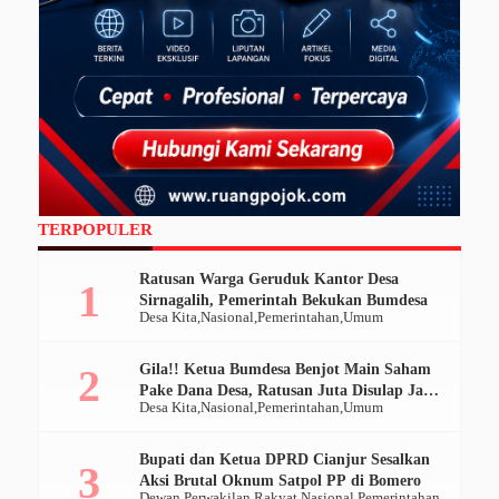
TERPOPULER
Ratusan Warga Geruduk Kantor Desa
Sirnagalih, Pemerintah Bekukan Bumdesa
Desa Kita
Nasional
Pemerintahan
Umum
Gila!! Ketua Bumdesa Benjot Main Saham
Pake Dana Desa, Ratusan Juta Disulap Jadi
Desa Kita
Nasional
Pemerintahan
Umum
Ratusan Ribu
Bupati dan Ketua DPRD Cianjur Sesalkan
Aksi Brutal Oknum Satpol PP di Bomero
Dewan Perwakilan Rakyat
Nasional
Pemerintahan