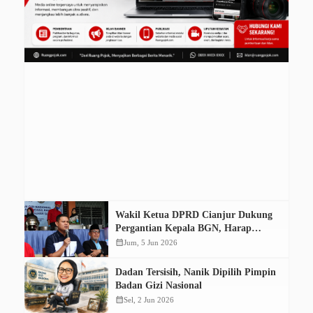
Wakil Ketua DPRD Cianjur Dukung
Pergantian Kepala BGN, Harap
Program MBG Lebih Baik
calendar_month
Jum, 5 Jun 2026
Dadan Tersisih, Nanik Dipilih Pimpin
Badan Gizi Nasional
calendar_month
Sel, 2 Jun 2026