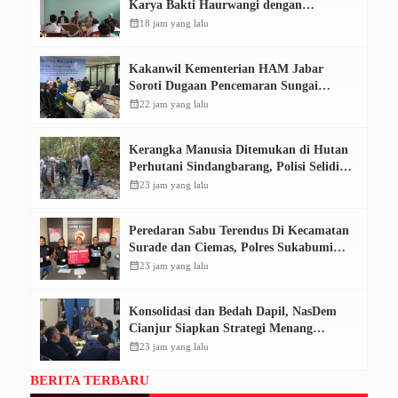
Karya Bakti Haurwangi dengan
Pendidikan Demokrasi
calendar_month
18 jam yang lalu
Kakanwil Kementerian HAM Jabar
Soroti Dugaan Pencemaran Sungai
Cikeas, Dinilai Ancam Hak Masyarakat
calendar_month
22 jam yang lalu
Kerangka Manusia Ditemukan di Hutan
Perhutani Sindangbarang, Polisi Selidiki
Identitas Korban
calendar_month
23 jam yang lalu
Peredaran Sabu Terendus Di Kecamatan
Surade dan Ciemas, Polres Sukabumi
Tangkap Tiga Pelaku
calendar_month
23 jam yang lalu
Konsolidasi dan Bedah Dapil, NasDem
Cianjur Siapkan Strategi Menang
Pemilu 2029
calendar_month
23 jam yang lalu
BERITA TERBARU