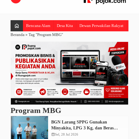
home
Bencana Alam
Desa Kita
Dewan Perwakilan Rakyat
Hibur
Beranda
»
Tag "Program MBG"
Program MBG
BGN Larang SPPG Gunakan
Minyakita, LPG 3 Kg, dan Beras
SPHP untuk Program MBG
calendar_month
Sel, 28 Jul 2026