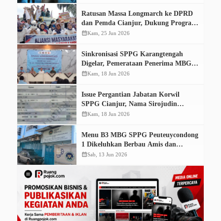
Ratusan Massa Longmarch ke DPRD
dan Pemda Cianjur, Dukung Program
MBG
calendar_month
Kam, 25 Jun 2026
Sinkronisasi SPPG Karangtengah
Digelar, Pemerataan Penerima MBG
Mengacu Peta Geospasial
calendar_month
Kam, 18 Jun 2026
Issue Pergantian Jabatan Korwil
SPPG Cianjur, Nama Sirojudin
Muncul di Draft Akta Yayasan MBG
calendar_month
Kam, 18 Jun 2026
Menu B3 MBG SPPG Peuteuycondong
1 Dikeluhkan Berbau Amis dan
Gunakan Saus Pedas Pabrikan,
calendar_month
Sab, 13 Jun 2026
Pengelola Beri Penjelasan