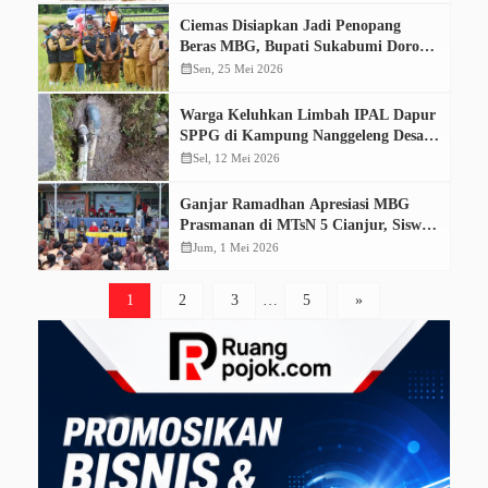
Ciemas Disiapkan Jadi Penopang
Beras MBG, Bupati Sukabumi Dorong
Hasil Panen Serap Pasar Lokal
calendar_month
Sen, 25 Mei 2026
Warga Keluhkan Limbah IPAL Dapur
SPPG di Kampung Nanggeleng Desa
Cibaregbeg, Diduga Cemari
calendar_month
Sel, 12 Mei 2026
Lingkungan
Ganjar Ramadhan Apresiasi MBG
Prasmanan di MTsN 5 Cianjur, Siswa
Lebih Antusias, Pemborosan Dapat
calendar_month
Jum, 1 Mei 2026
Ditekan
1
2
3
…
5
»