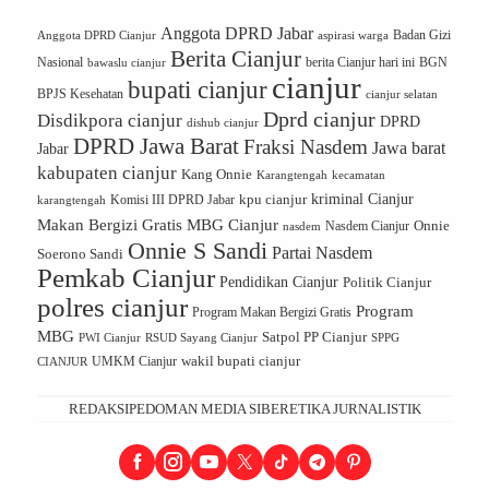
Anggota DPRD Jabar
Badan Gizi
Anggota DPRD Cianjur
aspirasi warga
Berita Cianjur
Nasional
BGN
bawaslu cianjur
berita Cianjur hari ini
cianjur
bupati cianjur
BPJS Kesehatan
cianjur selatan
Dprd cianjur
Disdikpora cianjur
DPRD
dishub cianjur
DPRD Jawa Barat
Fraksi Nasdem
Jawa barat
Jabar
kabupaten cianjur
Kang Onnie
Karangtengah
kecamatan
kriminal Cianjur
kpu cianjur
karangtengah
Komisi III DPRD Jabar
Makan Bergizi Gratis
MBG Cianjur
Onnie
Nasdem Cianjur
nasdem
Onnie S Sandi
Partai Nasdem
Soerono Sandi
Pemkab Cianjur
Pendidikan Cianjur
Politik Cianjur
polres cianjur
Program
Program Makan Bergizi Gratis
MBG
Satpol PP Cianjur
PWI Cianjur
RSUD Sayang Cianjur
SPPG
UMKM Cianjur
wakil bupati cianjur
CIANJUR
REDAKSI
PEDOMAN MEDIA SIBER
ETIKA JURNALISTIK