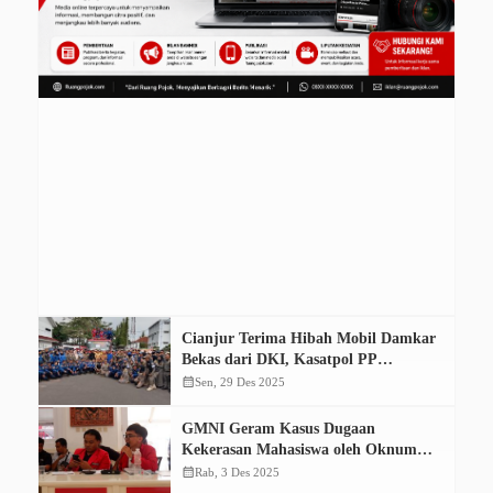
Cianjur Terima Hibah Mobil Damkar
Bekas dari DKI, Kasatpol PP
Berharap Tak Pernah Digunakan
calendar_month
Sen, 29 Des 2025
GMNI Geram Kasus Dugaan
Kekerasan Mahasiswa oleh Oknum
Satpol PP di Cianjur Mandek
calendar_month
Rab, 3 Des 2025