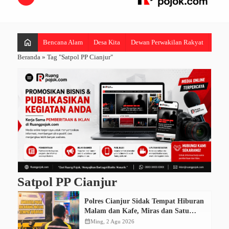
home
Bencana Alam
Desa Kita
Dewan Perwakilan Rakyat
Hibur
Beranda
»
Tag "Satpol PP Cianjur"
Satpol PP Cianjur
Polres Cianjur Sidak Tempat Hiburan
Malam dan Kafe, Miras dan Satu
Pengunjung Positif Narkotika
calendar_month
Ming, 2 Agu 2026