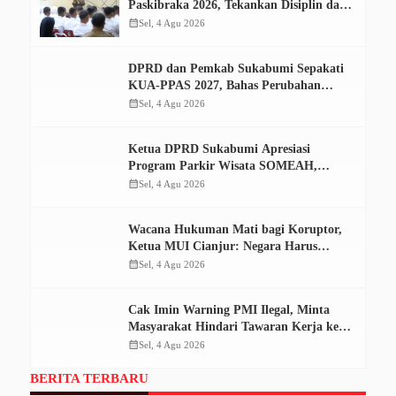
Paskibraka 2026, Tekankan Disiplin dan
Tanggung Jawab
calendar_month
Sel, 4 Agu 2026
DPRD dan Pemkab Sukabumi Sepakati
KUA-PPAS 2027, Bahas Perubahan
APBD 2026
calendar_month
Sel, 4 Agu 2026
Ketua DPRD Sukabumi Apresiasi
Program Parkir Wisata SOMEAH,
Optimistis Dongkrak PAD
calendar_month
Sel, 4 Agu 2026
Wacana Hukuman Mati bagi Koruptor,
Ketua MUI Cianjur: Negara Harus
Tempuh Jalur Konstitusi
calendar_month
Sel, 4 Agu 2026
Cak Imin Warning PMI Ilegal, Minta
Masyarakat Hindari Tawaran Kerja ke
Kamboja
calendar_month
Sel, 4 Agu 2026
BERITA TERBARU