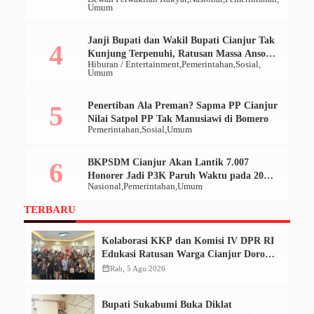
Umum
Janji Bupati dan Wakil Bupati Cianjur Tak
Kunjung Terpenuhi, Ratusan Massa Ansor
Hiburan / Entertainment
Pemerintahan
Sosial
Geruduk Pendopo
Umum
Penertiban Ala Preman? Sapma PP Cianjur
Nilai Satpol PP Tak Manusiawi di Bomero
Pemerintahan
Sosial
Umum
BKPSDM Cianjur Akan Lantik 7.007
Honorer Jadi P3K Paruh Waktu pada 20
Nasional
Pemerintahan
Umum
Desember 2025
TERBARU
Kolaborasi KKP dan Komisi IV DPR RI
Edukasi Ratusan Warga Cianjur Dorong
Konsumsi Ikan Aman dan Bermutu
calendar_month
Rab, 5 Agu 2026
Bupati Sukabumi Buka Diklat