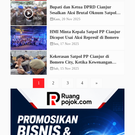
Bupati dan Ketua DPRD Cianjur
Sesalkan Aksi Brutal Oknum Satpol
PP di Bomero
00.56
calendar_month
Kam, 20 Nov 2025
HMI Minta Kepala Satpol PP Cianjur
Dicopot Usai Aksi Represif di Bomero
calendar_month
Sen, 17 Nov 2025
Kekerasan Satpol PP Cianjur di
Bomero City, Ketika Kewenangan
Menjelma Membabi Buta
calendar_month
Sab, 15 Nov 2025
1
2
3
4
»