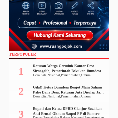
TERPOPULER
Ratusan Warga Geruduk Kantor Desa
Sirnagalih, Pemerintah Bekukan Bumdesa
Desa Kita
Nasional
Pemerintahan
Umum
Gila!! Ketua Bumdesa Benjot Main Saham
Pake Dana Desa, Ratusan Juta Disulap Jadi
Desa Kita
Nasional
Pemerintahan
Umum
Ratusan Ribu
Bupati dan Ketua DPRD Cianjur Sesalkan
Aksi Brutal Oknum Satpol PP di Bomero
Dewan Perwakilan Rakyat
Nasional
Pemerintahan