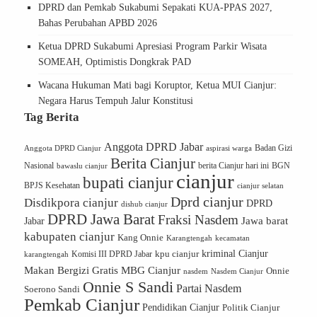
DPRD dan Pemkab Sukabumi Sepakati KUA-PPAS 2027,
Bahas Perubahan APBD 2026
Ketua DPRD Sukabumi Apresiasi Program Parkir Wisata
SOMEAH, Optimistis Dongkrak PAD
Wacana Hukuman Mati bagi Koruptor, Ketua MUI Cianjur:
Negara Harus Tempuh Jalur Konstitusi
Tag Berita
Anggota DPRD Jabar
Badan Gizi
Anggota DPRD Cianjur
aspirasi warga
Berita Cianjur
Nasional
berita Cianjur hari ini
BGN
bawaslu cianjur
cianjur
bupati cianjur
BPJS Kesehatan
cianjur selatan
Dprd cianjur
Disdikpora cianjur
DPRD
dishub cianjur
DPRD Jawa Barat
Fraksi Nasdem
Jawa barat
Jabar
kabupaten cianjur
Kang Onnie
Karangtengah
kecamatan
kriminal Cianjur
kpu cianjur
karangtengah
Komisi III DPRD Jabar
Makan Bergizi Gratis
MBG Cianjur
Onnie
Nasdem Cianjur
nasdem
Onnie S Sandi
Partai Nasdem
Soerono Sandi
Pemkab Cianjur
Pendidikan Cianjur
Politik Cianjur