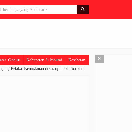
an Radar Cianjur Dibobol Maling
search
×
aten Cianjur
Kabupaten Sukabumi
Kesehatan
Kota Tasikmalaya
Na
ung Petaka, Kemiskinan di Cianjur Jadi Sorotan