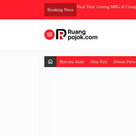
etersediaan Beras Lokal
Viral Telur Goreng MBG di Ciranj
Breaking News
menu
home
Bencana Alam
Desa Kita
Dewan Perwa