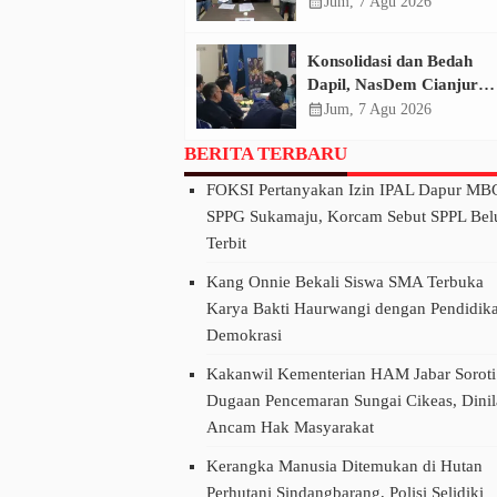
Ciemas, Polres Sukabumi
calendar_month
Jum, 7 Agu 2026
Tangkap Tiga Pelaku
Konsolidasi dan Bedah
Dapil, NasDem Cianjur
Siapkan Strategi Menang
calendar_month
Jum, 7 Agu 2026
Pemilu 2029
BERITA TERBARU
FOKSI Pertanyakan Izin IPAL Dapur MB
SPPG Sukamaju, Korcam Sebut SPPL Be
Terbit
Kang Onnie Bekali Siswa SMA Terbuka
Karya Bakti Haurwangi dengan Pendidik
Demokrasi
Kakanwil Kementerian HAM Jabar Soroti
Dugaan Pencemaran Sungai Cikeas, Dinil
Ancam Hak Masyarakat
Kerangka Manusia Ditemukan di Hutan
Perhutani Sindangbarang, Polisi Selidiki