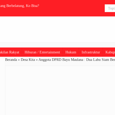
ang Berbelatung, Ko Bisa?
Rumah Wartaw
kilan Rakyat
Hiburan / Entertainment
Hukum
Infrastruktur
Kabup
Beranda
»
Desa Kita
»
Anggota DPRD Bayu Maulana : Dua Labu Siam Beruj