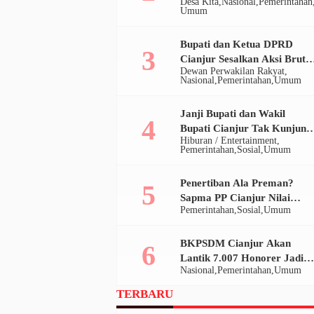
Desa Kita
Nasional
Pemerintahan
Desa, Ratusan Juta Disulap
Umum
Jadi Ratusan Ribu
Bupati dan Ketua DPRD
Cianjur Sesalkan Aksi Brutal
Dewan Perwakilan Rakyat
Oknum Satpol PP di Bomero
Nasional
Pemerintahan
Umum
Janji Bupati dan Wakil
Bupati Cianjur Tak Kunjung
Hiburan / Entertainment
Terpenuhi, Ratusan Massa
Pemerintahan
Sosial
Umum
Ansor Geruduk Pendopo
Penertiban Ala Preman?
Sapma PP Cianjur Nilai
Pemerintahan
Sosial
Umum
Satpol PP Tak Manusiawi di
Bomero
BKPSDM Cianjur Akan
Lantik 7.007 Honorer Jadi
Nasional
Pemerintahan
Umum
P3K Paruh Waktu pada 20
Desember 2025
TERBARU