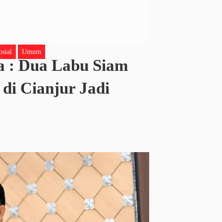
osial
Umum
 : Dua Labu Siam
di Cianjur Jadi