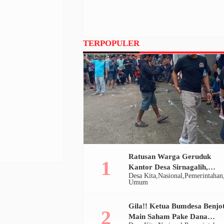
TERPOPULER
Ratusan Warga Geruduk
Kantor Desa Sirnagalih,
Desa Kita
Nasional
Pemerintahan
Pemerintah Bekukan
Umum
Bumdesa
Gila!! Ketua Bumdesa Benjo
Main Saham Pake Dana