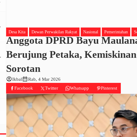
Desa Kita
Dewan Perwakilan Rakyat
Nasional
Pemerintahan
S
Anggota DPRD Bayu Maulana
Berujung Petaka, Kemiskinan 
Sorotan
account_circle
calendar_month
Ikbal
Rab, 4 Mar 2026
Facebook
Twitter
Whatsapp
Pinterest