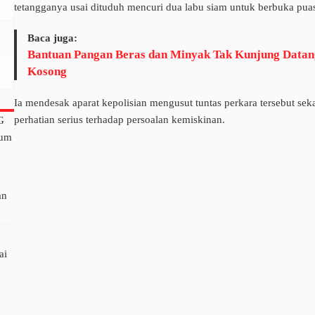
tetangganya usai dituduh mencuri dua labu siam untuk berbuka pua
Baca juga:
Bantuan Pangan Beras dan Minyak Tak Kunjung Datan
Kosong
Ia mendesak aparat kepolisian mengusut tuntas perkara tersebut s
perhatian serius terhadap persoalan kemiskinan.
G
lum
an
ai