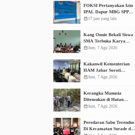
FOKSI Pertanyakan Izin
IPAL Dapur MBG SPPG
Sukamaju, Korcam Sebut
calendar_month
17 jam yang lalu
SPPL Belum Terbit
Kang Onnie Bekali Siswa
SMA Terbuka Karya
Bakti Haurwangi dengan
calendar_month
Jum, 7 Agu 2026
Pendidikan Demokrasi
Kakanwil Kementerian
HAM Jabar Soroti
Dugaan Pencemaran
calendar_month
Jum, 7 Agu 2026
Sungai Cikeas, Dinilai
Ancam Hak Masyarakat
Kerangka Manusia
Ditemukan di Hutan
Perhutani Sindangbarang,
calendar_month
Jum, 7 Agu 2026
Polisi Selidiki Identitas
Korban
Peredaran Sabu Terendus
Di Kecamatan Surade da