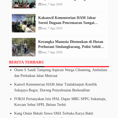
Pendidikan Demokrasi
calendar_month
Jum, 7 Agu 2026
Kakanwil Kementerian HAM Jabar
Soroti Dugaan Pencemaran Sungai
Cikeas, Dinilai Ancam Hak Masyarakat
calendar_month
Jum, 7 Agu 2026
Kerangka Manusia Ditemukan di Hutan
Perhutani Sindangbarang, Polisi Selidiki
Identitas Korban
calendar_month
Jum, 7 Agu 2026
BERITA TERBARU
Onnie S Sandi Tampung Aspirasi Warga Cibanteng, Ambulans
dan Perbaikan Jalan Mencuat
Kanwil Kementerian HAM Jabar Tindaklanjuti Konflik
Sukajaya Bogor, Dorong Penyelesaian Berkeadilan
FOKSI Pertanyakan Izin IPAL Dapur MBG SPPG Sukamaju,
Korcam Sebut SPPL Belum Terbit
Kang Onnie Bekali Siswa SMA Terbuka Karya Bakti