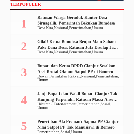
TERPOPULER
Ratusan Warga Geruduk Kantor Desa
Sirnagalih, Pemerintah Bekukan Bumdesa
Desa Kita
Nasional
Pemerintahan
Umum
Gila!! Ketua Bumdesa Benjot Main Saham
Pake Dana Desa, Ratusan Juta Disulap Jadi
Desa Kita
Nasional
Pemerintahan
Umum
Ratusan Ribu
Bupati dan Ketua DPRD Cianjur Sesalkan
Aksi Brutal Oknum Satpol PP di Bomero
Dewan Perwakilan Rakyat
Nasional
Pemerintahan
Umum
Janji Bupati dan Wakil Bupati Cianjur Tak
Kunjung Terpenuhi, Ratusan Massa Ansor
Hiburan / Entertainment
Pemerintahan
Sosial
Geruduk Pendopo
Umum
Penertiban Ala Preman? Sapma PP Cianjur
Nilai Satpol PP Tak Manusiawi di Bomero
Pemerintahan
Sosial
Umum