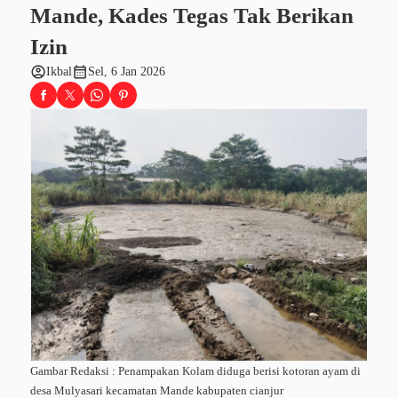
Mande, Kades Tegas Tak Berikan
Izin
account_circle
calendar_month
Ikbal
Sel, 6 Jan 2026
Gambar Redaksi : Penampakan Kolam diduga berisi kotoran ayam di
desa Mulyasari kecamatan Mande kabupaten cianjur