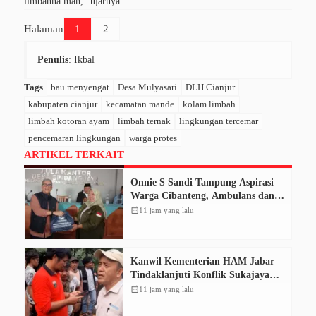
limbahna mah,” ujarnya.
Halaman
1
2
Penulis
: Ikbal
Tags
bau menyengat
Desa Mulyasari
DLH Cianjur
kabupaten cianjur
kecamatan mande
kolam limbah
limbah kotoran ayam
limbah ternak
lingkungan tercemar
pencemaran lingkungan
warga protes
ARTIKEL TERKAIT
Onnie S Sandi Tampung Aspirasi
Warga Cibanteng, Ambulans dan
Perbaikan Jalan Mencuat
calendar_month
11 jam yang lalu
Kanwil Kementerian HAM Jabar
Tindaklanjuti Konflik Sukajaya
Bogor, Dorong Penyelesaian
calendar_month
11 jam yang lalu
Berkeadilan