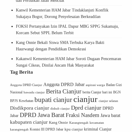
dan Perbaikan Jalan Mencuat
Kanwil Kementerian HAM Jabar Tindaklanjuti Konflik
Sukajaya Bogor, Dorong Penyelesaian Berkeadilan
FOKSI Pertanyakan Izin IPAL Dapur MBG SPPG Sukamaju,
Korcam Sebut SPPL Belum Terbit
Kang Onnie Bekali Siswa SMA Terbuka Karya Bakti
Haurwangi dengan Pendidikan Demokrasi
Kakanwil Kementerian HAM Jabar Soroti Dugaan Pencemaran
Sungai Cikeas, Dinilai Ancam Hak Masyarakat
Tag Berita
Anggota DPRD Jabar
Badan Gizi
Anggota DPRD Cianjur
aspirasi warga
Berita Cianjur
Nasional
BGN
bawaslu cianjur
berita Cianjur hari ini
cianjur
bupati cianjur
BPJS Kesehatan
cianjur selatan
Dprd cianjur
Disdikpora cianjur
DPRD
dishub cianjur
DPRD Jawa Barat
Fraksi Nasdem
Jawa barat
Jabar
kabupaten cianjur
Kang Onnie
Karangtengah
kecamatan
kriminal Cianjur
kpu cianjur
karangtengah
Komisi III DPRD Jabar