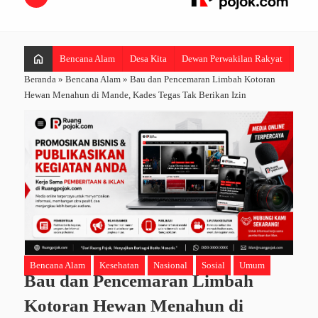
home
Bencana Alam
Desa Kita
Dewan Perwakilan Rakyat
Hibur
Beranda
»
Bencana Alam
»
Bau dan Pencemaran Limbah Kotoran
Hewan Menahun di Mande, Kades Tegas Tak Berikan Izin
Bencana Alam
Kesehatan
Nasional
Sosial
Umum
Bau dan Pencemaran Limbah
Kotoran Hewan Menahun di