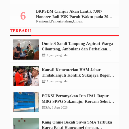
BKPSDM Cianjur Akan Lantik 7.007
Honorer Jadi P3K Paruh Waktu pada 20
Nasional
Pemerintahan
Umum
Desember 2025
TERBARU
Onnie S Sandi Tampung Aspirasi Warga
Cibanteng, Ambulans dan Perbaikan
Jalan Mencuat
calendar_month
11 jam yang lalu
Kanwil Kementerian HAM Jabar
Tindaklanjuti Konflik Sukajaya Bogor,
Dorong Penyelesaian Berkeadilan
calendar_month
11 jam yang lalu
FOKSI Pertanyakan Izin IPAL Dapur
MBG SPPG Sukamaju, Korcam Sebut
SPPL Belum Terbit
calendar_month
Sab, 8 Agu 2026
Kang Onnie Bekali Siswa SMA Terbuka
Karya Bakti Haurwangi dengan