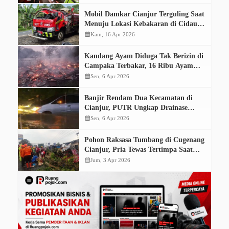
Mobil Damkar Cianjur Terguling Saat
Menuju Lokasi Kebakaran di Cidaun,
Dua Petugas Terluka
calendar_month
Kam, 16 Apr 2026
Kandang Ayam Diduga Tak Berizin di
Campaka Terbakar, 16 Ribu Ayam
Mati dan Satu Warga Alami Luka
calendar_month
Sen, 6 Apr 2026
Bakar Serius
Banjir Rendam Dua Kecamatan di
Cianjur, PUTR Ungkap Drainase
Menyempit Jadi Pemicu
calendar_month
Sen, 6 Apr 2026
Pohon Raksasa Tumbang di Cugenang
Cianjur, Pria Tewas Tertimpa Saat
Berteduh
calendar_month
Jum, 3 Apr 2026