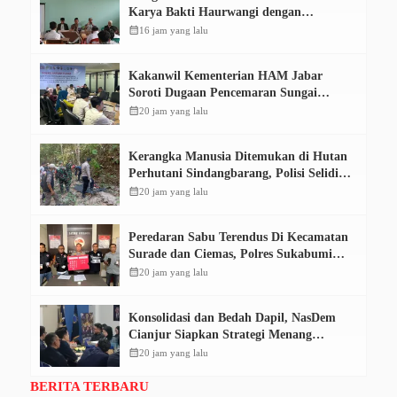
Karya Bakti Haurwangi dengan
Pendidikan Demokrasi
calendar_month
16 jam yang lalu
Kakanwil Kementerian HAM Jabar
Soroti Dugaan Pencemaran Sungai
Cikeas, Dinilai Ancam Hak Masyarakat
calendar_month
20 jam yang lalu
Kerangka Manusia Ditemukan di Hutan
Perhutani Sindangbarang, Polisi Selidiki
Identitas Korban
calendar_month
20 jam yang lalu
Peredaran Sabu Terendus Di Kecamatan
Surade dan Ciemas, Polres Sukabumi
Tangkap Tiga Pelaku
calendar_month
20 jam yang lalu
Konsolidasi dan Bedah Dapil, NasDem
Cianjur Siapkan Strategi Menang
Pemilu 2029
calendar_month
20 jam yang lalu
BERITA TERBARU