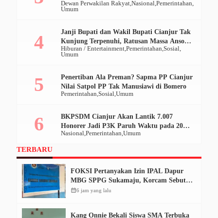
Dewan Perwakilan Rakyat
Nasional
Pemerintahan
Umum
Janji Bupati dan Wakil Bupati Cianjur Tak
Kunjung Terpenuhi, Ratusan Massa Ansor
Hiburan / Entertainment
Pemerintahan
Sosial
Geruduk Pendopo
Umum
Penertiban Ala Preman? Sapma PP Cianjur
Nilai Satpol PP Tak Manusiawi di Bomero
Pemerintahan
Sosial
Umum
BKPSDM Cianjur Akan Lantik 7.007
Honorer Jadi P3K Paruh Waktu pada 20
Nasional
Pemerintahan
Umum
Desember 2025
TERBARU
FOKSI Pertanyakan Izin IPAL Dapur
MBG SPPG Sukamaju, Korcam Sebut
SPPL Belum Terbit
calendar_month
6 jam yang lalu
Kang Onnie Bekali Siswa SMA Terbuka