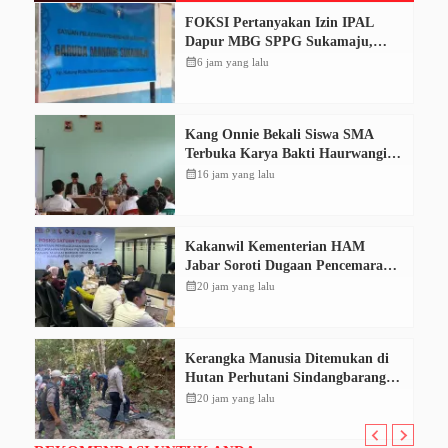
FOKSI Pertanyakan Izin IPAL
Dapur MBG SPPG Sukamaju,
Korcam Sebut SPPL Belum Terbit
calendar_month
6 jam yang lalu
Kang Onnie Bekali Siswa SMA
Terbuka Karya Bakti Haurwangi
dengan Pendidikan Demokrasi
calendar_month
16 jam yang lalu
Kakanwil Kementerian HAM
Jabar Soroti Dugaan Pencemaran
Sungai Cikeas, Dinilai Ancam Hak
calendar_month
20 jam yang lalu
Masyarakat
Kerangka Manusia Ditemukan di
Hutan Perhutani Sindangbarang,
Polisi Selidiki Identitas Korban
calendar_month
20 jam yang lalu