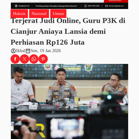
Hukum
Nasional
Umum
Terjerat Judi Online, Guru P3K di
Cianjur Aniaya Lansia demi
Perhiasan Rp126 Juta
account_circle
calendar_month
Ikbal
Sen, 19 Jan 2026