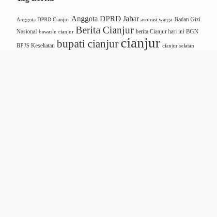
Anggota DPRD Jabar
Badan Gizi
Anggota DPRD Cianjur
aspirasi warga
Berita Cianjur
Nasional
BGN
bawaslu cianjur
berita Cianjur hari ini
cianjur
bupati cianjur
BPJS Kesehatan
cianjur selatan
Dprd cianjur
Disdikpora cianjur
DPRD
dishub cianjur
DPRD Jawa Barat
Fraksi Nasdem
Jawa barat
Jabar
kabupaten cianjur
Kang Onnie
Karangtengah
kecamatan
kriminal Cianjur
kpu cianjur
karangtengah
Komisi III DPRD Jabar
Makan Bergizi Gratis
MBG Cianjur
Onnie
Nasdem Cianjur
nasdem
Onnie S Sandi
Partai Nasdem
Soerono Sandi
Pemkab Cianjur
Pendidikan Cianjur
Politik Cianjur
polres cianjur
Program
Program Makan Bergizi Gratis
MBG
Satpol PP Cianjur
PWI Cianjur
RSUD Sayang Cianjur
SPPG
UMKM Cianjur
wakil bupati cianjur
CIANJUR
REDAKSI
PEDOMAN MEDIA SIBER
ETIKA JURNALISTIK