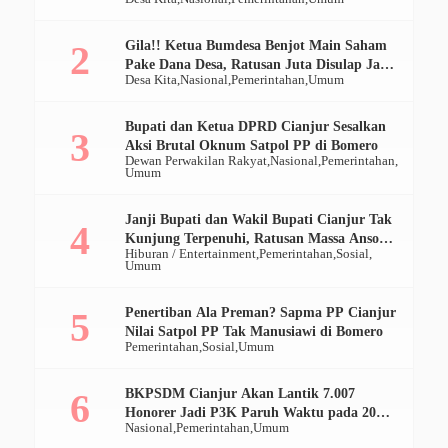
Gila!! Ketua Bumdesa Benjot Main Saham
Pake Dana Desa, Ratusan Juta Disulap Jadi
Desa Kita
Nasional
Pemerintahan
Umum
Ratusan Ribu
Bupati dan Ketua DPRD Cianjur Sesalkan
Aksi Brutal Oknum Satpol PP di Bomero
Dewan Perwakilan Rakyat
Nasional
Pemerintahan
Umum
Janji Bupati dan Wakil Bupati Cianjur Tak
Kunjung Terpenuhi, Ratusan Massa Ansor
Hiburan / Entertainment
Pemerintahan
Sosial
Geruduk Pendopo
Umum
Penertiban Ala Preman? Sapma PP Cianjur
Nilai Satpol PP Tak Manusiawi di Bomero
Pemerintahan
Sosial
Umum
BKPSDM Cianjur Akan Lantik 7.007
Honorer Jadi P3K Paruh Waktu pada 20
Nasional
Pemerintahan
Umum
Desember 2025