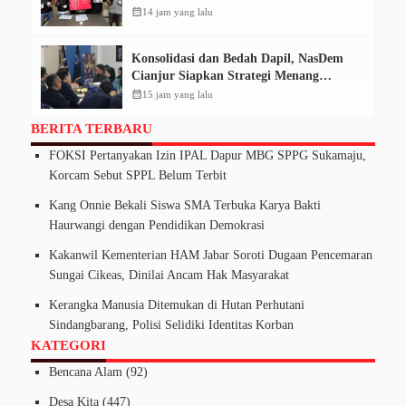
Tangkap Tiga Pelaku
calendar_month
14 jam yang lalu
Konsolidasi dan Bedah Dapil, NasDem
Cianjur Siapkan Strategi Menang
Pemilu 2029
calendar_month
15 jam yang lalu
BERITA TERBARU
FOKSI Pertanyakan Izin IPAL Dapur MBG SPPG Sukamaju,
Korcam Sebut SPPL Belum Terbit
Kang Onnie Bekali Siswa SMA Terbuka Karya Bakti
Haurwangi dengan Pendidikan Demokrasi
Kakanwil Kementerian HAM Jabar Soroti Dugaan Pencemaran
Sungai Cikeas, Dinilai Ancam Hak Masyarakat
Kerangka Manusia Ditemukan di Hutan Perhutani
Sindangbarang, Polisi Selidiki Identitas Korban
KATEGORI
Bencana Alam
(92)
Desa Kita
(447)