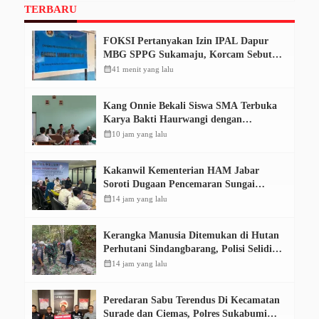
TERBARU
FOKSI Pertanyakan Izin IPAL Dapur
MBG SPPG Sukamaju, Korcam Sebut
SPPL Belum Terbit
calendar_month
41 menit yang lalu
Kang Onnie Bekali Siswa SMA Terbuka
Karya Bakti Haurwangi dengan
Pendidikan Demokrasi
calendar_month
10 jam yang lalu
Kakanwil Kementerian HAM Jabar
Soroti Dugaan Pencemaran Sungai
Cikeas, Dinilai Ancam Hak Masyarakat
calendar_month
14 jam yang lalu
Kerangka Manusia Ditemukan di Hutan
Perhutani Sindangbarang, Polisi Selidiki
Identitas Korban
calendar_month
14 jam yang lalu
Peredaran Sabu Terendus Di Kecamatan
Surade dan Ciemas, Polres Sukabumi