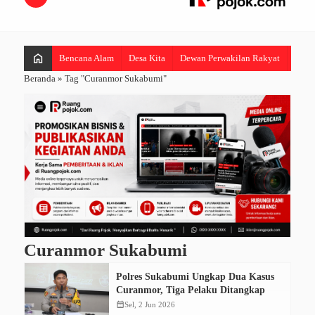
home
Bencana Alam
Desa Kita
Dewan Perwakilan Rakyat
Hibur
Beranda
»
Tag "Curanmor Sukabumi"
Curanmor Sukabumi
Polres Sukabumi Ungkap Dua Kasus
Curanmor, Tiga Pelaku Ditangkap
calendar_month
Sel, 2 Jun 2026