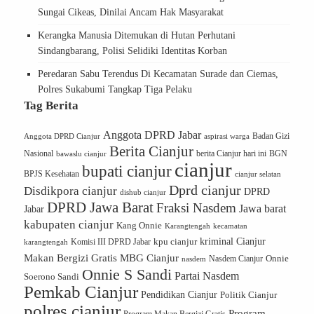
Sungai Cikeas, Dinilai Ancam Hak Masyarakat
Kerangka Manusia Ditemukan di Hutan Perhutani
Sindangbarang, Polisi Selidiki Identitas Korban
Peredaran Sabu Terendus Di Kecamatan Surade dan Ciemas,
Polres Sukabumi Tangkap Tiga Pelaku
Tag Berita
Anggota DPRD Jabar
Badan Gizi
Anggota DPRD Cianjur
aspirasi warga
Berita Cianjur
Nasional
BGN
bawaslu cianjur
berita Cianjur hari ini
cianjur
bupati cianjur
BPJS Kesehatan
cianjur selatan
Dprd cianjur
Disdikpora cianjur
DPRD
dishub cianjur
DPRD Jawa Barat
Fraksi Nasdem
Jawa barat
Jabar
kabupaten cianjur
Kang Onnie
Karangtengah
kecamatan
kriminal Cianjur
kpu cianjur
karangtengah
Komisi III DPRD Jabar
Makan Bergizi Gratis
MBG Cianjur
Onnie
Nasdem Cianjur
nasdem
Onnie S Sandi
Partai Nasdem
Soerono Sandi
Pemkab Cianjur
Pendidikan Cianjur
Politik Cianjur
polres cianjur
Program