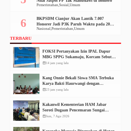
Nilai Satpol PP Tak Manusiawi di Bomero
Pemerintahan
Sosial
Umum
BKPSDM Cianjur Akan Lantik 7.007
Honorer Jadi P3K Paruh Waktu pada 20
Nasional
Pemerintahan
Umum
Desember 2025
TERBARU
FOKSI Pertanyakan Izin IPAL Dapur
MBG SPPG Sukamaju, Korcam Sebut
SPPL Belum Terbit
calendar_month
14 jam yang lalu
Kang Onnie Bekali Siswa SMA Terbuka
Karya Bakti Haurwangi dengan
Pendidikan Demokrasi
calendar_month
23 jam yang lalu
Kakanwil Kementerian HAM Jabar
Soroti Dugaan Pencemaran Sungai
Cikeas, Dinilai Ancam Hak Masyarakat
calendar_month
Jum, 7 Agu 2026