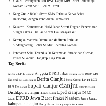
FOKSI Pertanyakan Izin IPAL Dapur MBG SPPG Sukamaju,
Korcam Sebut SPPL Belum Terbit
Kang Onnie Bekali Siswa SMA Terbuka Karya Bakti
Haurwangi dengan Pendidikan Demokrasi
Kakanwil Kementerian HAM Jabar Soroti Dugaan Pencemaran
Sungai Cikeas, Dinilai Ancam Hak Masyarakat
Kerangka Manusia Ditemukan di Hutan Perhutani
Sindangbarang, Polisi Selidiki Identitas Korban
Peredaran Sabu Terendus Di Kecamatan Surade dan Ciemas,
Polres Sukabumi Tangkap Tiga Pelaku
Tag Berita
Anggota DPRD Jabar
Badan Gizi
Anggota DPRD Cianjur
aspirasi warga
Berita Cianjur
Nasional
BGN
bawaslu cianjur
berita Cianjur hari ini
cianjur
bupati cianjur
BPJS Kesehatan
cianjur selatan
Dprd cianjur
Disdikpora cianjur
DPRD
dishub cianjur
DPRD Jawa Barat
Fraksi Nasdem
Jawa barat
Jabar
kabupaten cianjur
Kang Onnie
Karangtengah
kecamatan