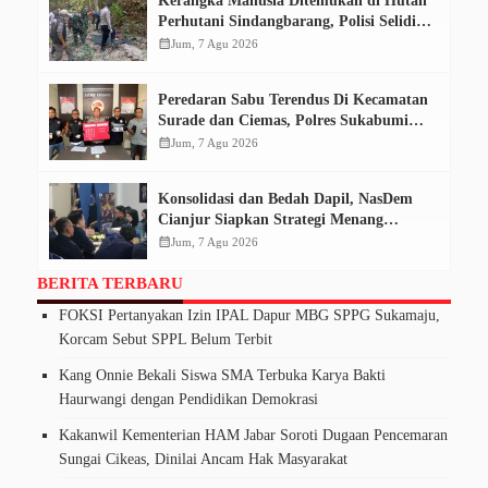
Kerangka Manusia Ditemukan di Hutan
Perhutani Sindangbarang, Polisi Selidiki
Identitas Korban
calendar_month
Jum, 7 Agu 2026
Peredaran Sabu Terendus Di Kecamatan
Surade dan Ciemas, Polres Sukabumi
Tangkap Tiga Pelaku
calendar_month
Jum, 7 Agu 2026
Konsolidasi dan Bedah Dapil, NasDem
Cianjur Siapkan Strategi Menang
Pemilu 2029
calendar_month
Jum, 7 Agu 2026
BERITA TERBARU
FOKSI Pertanyakan Izin IPAL Dapur MBG SPPG Sukamaju,
Korcam Sebut SPPL Belum Terbit
Kang Onnie Bekali Siswa SMA Terbuka Karya Bakti
Haurwangi dengan Pendidikan Demokrasi
Kakanwil Kementerian HAM Jabar Soroti Dugaan Pencemaran
Sungai Cikeas, Dinilai Ancam Hak Masyarakat