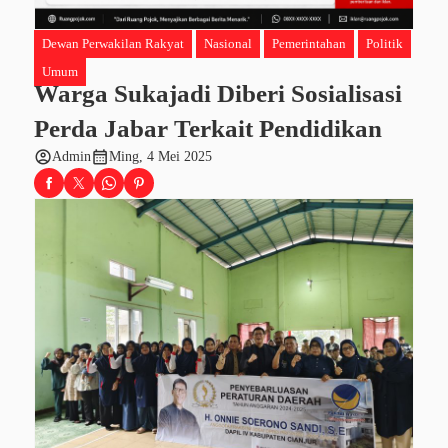
Dewan Perwakilan Rakyat
Nasional
Pemerintahan
Politik
Umum
Warga Sukajadi Diberi Sosialisasi
Perda Jabar Terkait Pendidikan
account_circle
calendar_month
Admin
Ming, 4 Mei 2025