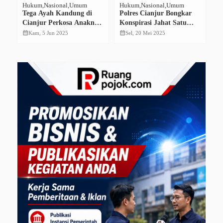
Hukum
Nasional
Umum
Hukum
Nasional
Umum
Na
Tega Ayah Kandung di
Polres Cianjur Bongkar
Yo
Cianjur Perkosa Anaknya
Konspirasi Jahat Satu
B
Belasan Kali
Keluarga dalam Kasus
Pa
calendar_month
calendar_month
calendar_month
Kam, 5 Jun 2025
Sel, 20 Mei 2025
Pembunuhan Brutal
d