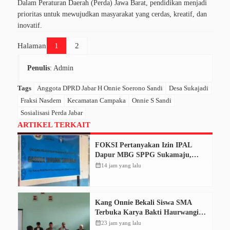
Dalam Peraturan Daerah (Perda) Jawa Barat, pendidikan menjadi
prioritas untuk mewujudkan masyarakat yang cerdas, kreatif, dan
inovatif.
Halaman
1
2
Penulis
: Admin
Tags
Anggota DPRD Jabar H Onnie Soerono Sandi
Desa Sukajadi
Fraksi Nasdem
Kecamatan Campaka
Onnie S Sandi
Sosialisasi Perda Jabar
ARTIKEL TERKAIT
FOKSI Pertanyakan Izin IPAL
Dapur MBG SPPG Sukamaju,
Korcam Sebut SPPL Belum Terbit
calendar_month
14 jam yang lalu
Kang Onnie Bekali Siswa SMA
Terbuka Karya Bakti Haurwangi
dengan Pendidikan Demokrasi
calendar_month
23 jam yang lalu