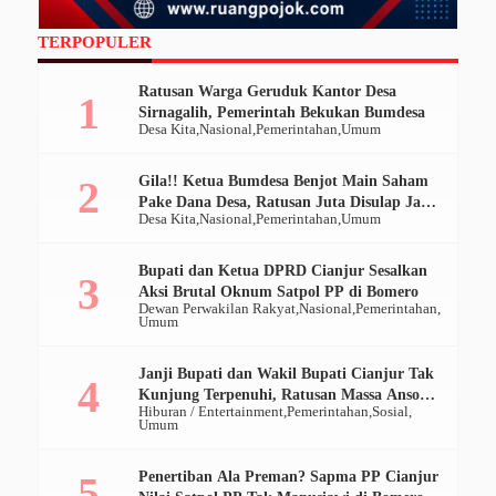
TERPOPULER
Ratusan Warga Geruduk Kantor Desa
Sirnagalih, Pemerintah Bekukan Bumdesa
Desa Kita
Nasional
Pemerintahan
Umum
Gila!! Ketua Bumdesa Benjot Main Saham
Pake Dana Desa, Ratusan Juta Disulap Jadi
Desa Kita
Nasional
Pemerintahan
Umum
Ratusan Ribu
Bupati dan Ketua DPRD Cianjur Sesalkan
Aksi Brutal Oknum Satpol PP di Bomero
Dewan Perwakilan Rakyat
Nasional
Pemerintahan
Umum
Janji Bupati dan Wakil Bupati Cianjur Tak
Kunjung Terpenuhi, Ratusan Massa Ansor
Hiburan / Entertainment
Pemerintahan
Sosial
Geruduk Pendopo
Umum
Penertiban Ala Preman? Sapma PP Cianjur