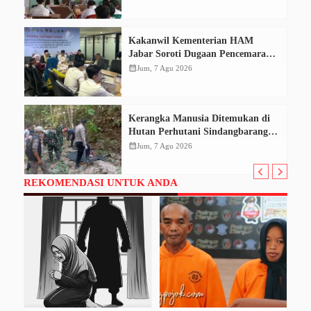
Kakanwil Kementerian HAM
Jabar Soroti Dugaan Pencemaran
Sungai Cikeas, Dinilai Ancam Hak
calendar_month
Jum, 7 Agu 2026
Masyarakat
Kerangka Manusia Ditemukan di
Hutan Perhutani Sindangbarang,
Polisi Selidiki Identitas Korban
calendar_month
Jum, 7 Agu 2026
REKOMENDASI UNTUK ANDA