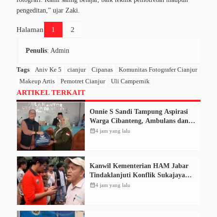
pengeditan,” ujar Zaki.
Halaman
1
2
Penulis
: Admin
Tags
Aniv Ke 5
cianjur
Cipanas
Komunitas Fotografer Cianjur
Makeup Artis
Pemotret Cianjur
Uli Campernik
ARTIKEL TERKAIT
Onnie S Sandi Tampung Aspirasi
Warga Cibanteng, Ambulans dan
Perbaikan Jalan Mencuat
calendar_month
4 jam yang lalu
Kanwil Kementerian HAM Jabar
Tindaklanjuti Konflik Sukajaya
Bogor, Dorong Penyelesaian
calendar_month
4 jam yang lalu
Berkeadilan