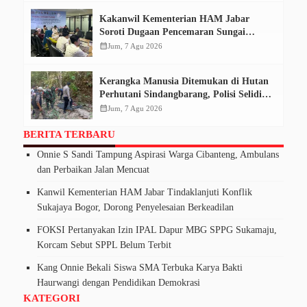
Kakanwil Kementerian HAM Jabar
Soroti Dugaan Pencemaran Sungai
Cikeas, Dinilai Ancam Hak Masyarakat
calendar_month
Jum, 7 Agu 2026
Kerangka Manusia Ditemukan di Hutan
Perhutani Sindangbarang, Polisi Selidiki
Identitas Korban
calendar_month
Jum, 7 Agu 2026
BERITA TERBARU
Onnie S Sandi Tampung Aspirasi Warga Cibanteng, Ambulans
dan Perbaikan Jalan Mencuat
Kanwil Kementerian HAM Jabar Tindaklanjuti Konflik
Sukajaya Bogor, Dorong Penyelesaian Berkeadilan
FOKSI Pertanyakan Izin IPAL Dapur MBG SPPG Sukamaju,
Korcam Sebut SPPL Belum Terbit
Kang Onnie Bekali Siswa SMA Terbuka Karya Bakti
Haurwangi dengan Pendidikan Demokrasi
KATEGORI