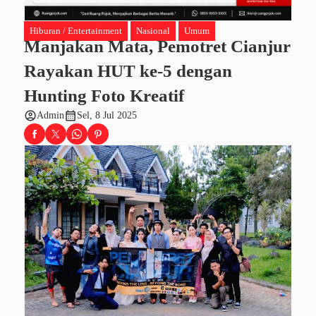
Hiburan / Entertainment
Nasional
Umum
Manjakan Mata, Pemotret Cianjur
Rayakan HUT ke-5 dengan
Hunting Foto Kreatif
account_circle
calendar_month
Admin
Sel, 8 Jul 2025