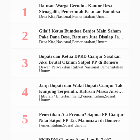
Ratusan Warga Geruduk Kantor Desa
Sirnagalih, Pemerintah Bekukan Bumdesa
Desa Kita
Nasional
Pemerintahan
Umum
Gila!! Ketua Bumdesa Benjot Main Saham
Pake Dana Desa, Ratusan Juta Disulap Jadi
Desa Kita
Nasional
Pemerintahan
Umum
Ratusan Ribu
Bupati dan Ketua DPRD Cianjur Sesalkan
Aksi Brutal Oknum Satpol PP di Bomero
Dewan Perwakilan Rakyat
Nasional
Pemerintahan
Umum
Janji Bupati dan Wakil Bupati Cianjur Tak
Kunjung Terpenuhi, Ratusan Massa Ansor
Hiburan / Entertainment
Pemerintahan
Sosial
Geruduk Pendopo
Umum
Penertiban Ala Preman? Sapma PP Cianjur
Nilai Satpol PP Tak Manusiawi di Bomero
Pemerintahan
Sosial
Umum
BKPSDM Cianjur Akan Lantik 7.007