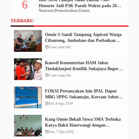
Honorer Jadi P3K Paruh Waktu pada 20
Nasional
Pemerintahan
Umum
Desember 2025
TERBARU
Onnie S Sandi Tampung Aspirasi Warga
Cibanteng, Ambulans dan Perbaikan
Jalan Mencuat
calendar_month
4 jam yang lalu
Kanwil Kementerian HAM Jabar
Tindaklanjuti Konflik Sukajaya Bogor,
Dorong Penyelesaian Berkeadilan
calendar_month
4 jam yang lalu
FOKSI Pertanyakan Izin IPAL Dapur
MBG SPPG Sukamaju, Korcam Sebut
SPPL Belum Terbit
calendar_month
Sab, 8 Agu 2026
Kang Onnie Bekali Siswa SMA Terbuka
Karya Bakti Haurwangi dengan
Pendidikan Demokrasi
calendar_month
Jum, 7 Agu 2026