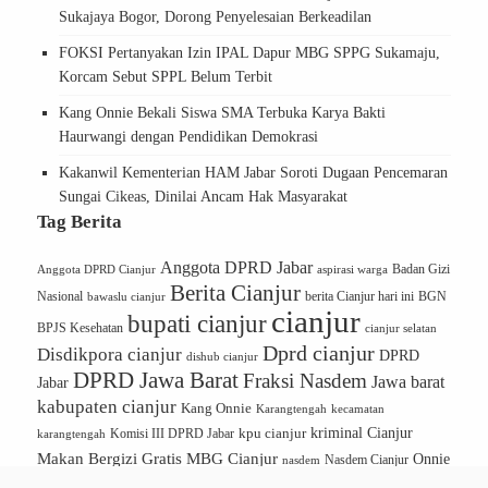
Sukajaya Bogor, Dorong Penyelesaian Berkeadilan
FOKSI Pertanyakan Izin IPAL Dapur MBG SPPG Sukamaju,
Korcam Sebut SPPL Belum Terbit
Kang Onnie Bekali Siswa SMA Terbuka Karya Bakti
Haurwangi dengan Pendidikan Demokrasi
Kakanwil Kementerian HAM Jabar Soroti Dugaan Pencemaran
Sungai Cikeas, Dinilai Ancam Hak Masyarakat
Tag Berita
Anggota DPRD Jabar
Badan Gizi
Anggota DPRD Cianjur
aspirasi warga
Berita Cianjur
Nasional
BGN
bawaslu cianjur
berita Cianjur hari ini
cianjur
bupati cianjur
BPJS Kesehatan
cianjur selatan
Dprd cianjur
Disdikpora cianjur
DPRD
dishub cianjur
DPRD Jawa Barat
Fraksi Nasdem
Jawa barat
Jabar
kabupaten cianjur
Kang Onnie
Karangtengah
kecamatan
kriminal Cianjur
kpu cianjur
karangtengah
Komisi III DPRD Jabar
Makan Bergizi Gratis
MBG Cianjur
Onnie
Nasdem Cianjur
nasdem
Onnie S Sandi
Partai Nasdem
Soerono Sandi