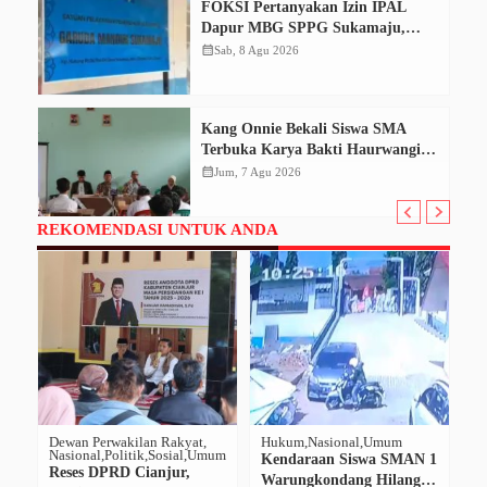
FOKSI Pertanyakan Izin IPAL
Dapur MBG SPPG Sukamaju,
Korcam Sebut SPPL Belum Terbit
calendar_month
Sab, 8 Agu 2026
Kang Onnie Bekali Siswa SMA
Terbuka Karya Bakti Haurwangi
dengan Pendidikan Demokrasi
calendar_month
Jum, 7 Agu 2026
REKOMENDASI UNTUK ANDA
Dewan Perwakilan Rakyat
Hukum
Nasional
Umum
H
Nasional
Politik
Sosial
Umum
Na
Kendaraan Siswa SMAN 1
Reses DPRD Cianjur,
K
Warungkondang Hilang di