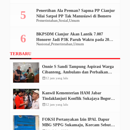
Penertiban Ala Preman? Sapma PP Cianjur
Nilai Satpol PP Tak Manusiawi di Bomero
Pemerintahan
Sosial
Umum
BKPSDM Cianjur Akan Lantik 7.007
Honorer Jadi P3K Paruh Waktu pada 20
Nasional
Pemerintahan
Umum
Desember 2025
TERBARU
Onnie S Sandi Tampung Aspirasi Warga
Cibanteng, Ambulans dan Perbaikan
Jalan Mencuat
calendar_month
12 jam yang lalu
Kanwil Kementerian HAM Jabar
Tindaklanjuti Konflik Sukajaya Bogor,
Dorong Penyelesaian Berkeadilan
calendar_month
12 jam yang lalu
FOKSI Pertanyakan Izin IPAL Dapur
MBG SPPG Sukamaju, Korcam Sebut