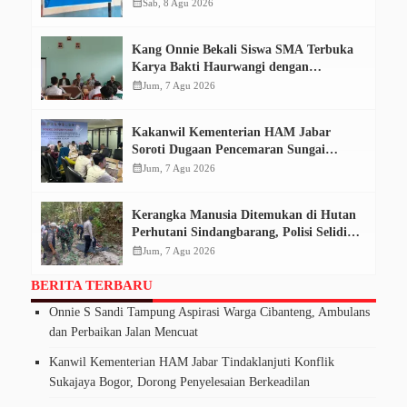
SPPL Belum Terbit
calendar_month
Sab, 8 Agu 2026
Kang Onnie Bekali Siswa SMA Terbuka
Karya Bakti Haurwangi dengan
Pendidikan Demokrasi
calendar_month
Jum, 7 Agu 2026
Kakanwil Kementerian HAM Jabar
Soroti Dugaan Pencemaran Sungai
Cikeas, Dinilai Ancam Hak Masyarakat
calendar_month
Jum, 7 Agu 2026
Kerangka Manusia Ditemukan di Hutan
Perhutani Sindangbarang, Polisi Selidiki
Identitas Korban
calendar_month
Jum, 7 Agu 2026
BERITA TERBARU
Onnie S Sandi Tampung Aspirasi Warga Cibanteng, Ambulans
dan Perbaikan Jalan Mencuat
Kanwil Kementerian HAM Jabar Tindaklanjuti Konflik
Sukajaya Bogor, Dorong Penyelesaian Berkeadilan