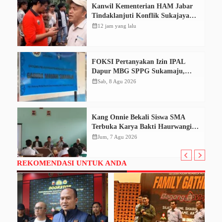
Kanwil Kementerian HAM Jabar
Tindaklanjuti Konflik Sukajaya
Bogor, Dorong Penyelesaian
calendar_month
12 jam yang lalu
Berkeadilan
FOKSI Pertanyakan Izin IPAL
Dapur MBG SPPG Sukamaju,
Korcam Sebut SPPL Belum Terbit
calendar_month
Sab, 8 Agu 2026
Kang Onnie Bekali Siswa SMA
Terbuka Karya Bakti Haurwangi
dengan Pendidikan Demokrasi
calendar_month
Jum, 7 Agu 2026
REKOMENDASI UNTUK ANDA