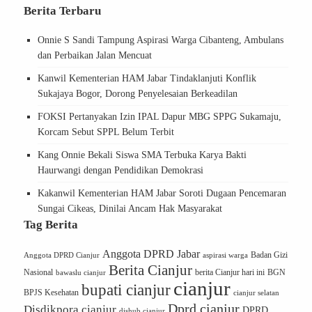
Berita Terbaru
Onnie S Sandi Tampung Aspirasi Warga Cibanteng, Ambulans
dan Perbaikan Jalan Mencuat
Kanwil Kementerian HAM Jabar Tindaklanjuti Konflik
Sukajaya Bogor, Dorong Penyelesaian Berkeadilan
FOKSI Pertanyakan Izin IPAL Dapur MBG SPPG Sukamaju,
Korcam Sebut SPPL Belum Terbit
Kang Onnie Bekali Siswa SMA Terbuka Karya Bakti
Haurwangi dengan Pendidikan Demokrasi
Kakanwil Kementerian HAM Jabar Soroti Dugaan Pencemaran
Sungai Cikeas, Dinilai Ancam Hak Masyarakat
Tag Berita
Anggota DPRD Jabar
Badan Gizi
Anggota DPRD Cianjur
aspirasi warga
Berita Cianjur
Nasional
BGN
bawaslu cianjur
berita Cianjur hari ini
cianjur
bupati cianjur
BPJS Kesehatan
cianjur selatan
Dprd cianjur
Disdikpora cianjur
DPRD
dishub cianjur