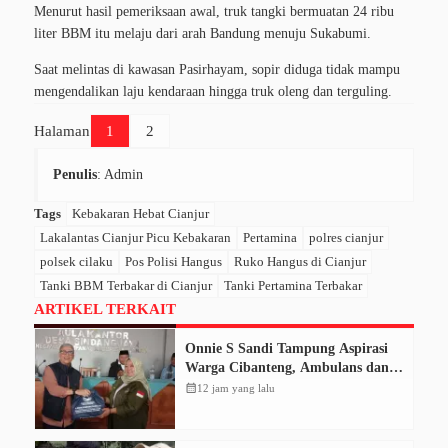
Menurut hasil pemeriksaan awal, truk tangki bermuatan 24 ribu
liter BBM itu melaju dari arah Bandung menuju Sukabumi.
Saat melintas di kawasan Pasirhayam, sopir diduga tidak mampu
mengendalikan laju kendaraan hingga truk oleng dan terguling.
Halaman
1
2
Penulis
: Admin
Tags
Kebakaran Hebat Cianjur
Lakalantas Cianjur Picu Kebakaran
Pertamina
polres cianjur
polsek cilaku
Pos Polisi Hangus
Ruko Hangus di Cianjur
Tanki BBM Terbakar di Cianjur
Tanki Pertamina Terbakar
ARTIKEL TERKAIT
Onnie S Sandi Tampung Aspirasi
Warga Cibanteng, Ambulans dan
Perbaikan Jalan Mencuat
calendar_month
12 jam yang lalu