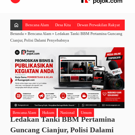
home
Bencana Alam
Desa Kita
Dewan Perwakilan Rakyat
Hibur
Beranda
»
Bencana Alam
»
Ledakan Tanki BBM Pertamina Guncang
Cianjur, Polisi Dalami Penyebabnya
Bencana Alam
Hukum
Nasional
Umum
Ledakan Tanki BBM Pertamina
Guncang Cianjur, Polisi Dalami