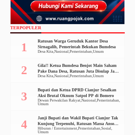
TERPOPULER
Ratusan Warga Geruduk Kantor Desa
Sirnagalih, Pemerintah Bekukan Bumdesa
Desa Kita
Nasional
Pemerintahan
Umum
Gila!! Ketua Bumdesa Benjot Main Saham
Pake Dana Desa, Ratusan Juta Disulap Jadi
Desa Kita
Nasional
Pemerintahan
Umum
Ratusan Ribu
Bupati dan Ketua DPRD Cianjur Sesalkan
Aksi Brutal Oknum Satpol PP di Bomero
Dewan Perwakilan Rakyat
Nasional
Pemerintahan
Umum
Janji Bupati dan Wakil Bupati Cianjur Tak
Kunjung Terpenuhi, Ratusan Massa Ansor
Hiburan / Entertainment
Pemerintahan
Sosial
Geruduk Pendopo
Umum