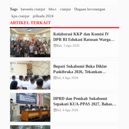
Tags
bawaslu cianjur
bhs-i
cianjur
Dugaan kecurangan
kpu cianjur
pilkada 2024
ARTIKEL TERKAIT
Kolaborasi KKP dan Komisi IV
DPR RI Edukasi Ratusan Warga
Cianjur Dorong Konsumsi Ikan
calendar_month
Rab, 5 Agu 2026
Aman dan Bermutu
Bupati Sukabumi Buka Diklat
Paskibraka 2026, Tekankan
Disiplin dan Tanggung Jawab
calendar_month
Sel, 4 Agu 2026
DPRD dan Pemkab Sukabumi
Sepakati KUA-PPAS 2027, Bahas
Perubahan APBD 2026
calendar_month
Sel, 4 Agu 2026