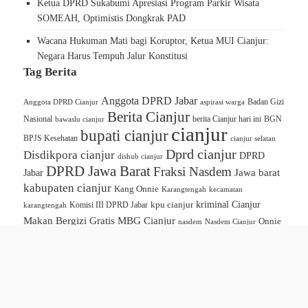
Ketua DPRD Sukabumi Apresiasi Program Parkir Wisata
SOMEAH, Optimistis Dongkrak PAD
Wacana Hukuman Mati bagi Koruptor, Ketua MUI Cianjur:
Negara Harus Tempuh Jalur Konstitusi
Tag Berita
Anggota DPRD Jabar
Badan Gizi
Anggota DPRD Cianjur
aspirasi warga
Berita Cianjur
Nasional
berita Cianjur hari ini
BGN
bawaslu cianjur
cianjur
bupati cianjur
BPJS Kesehatan
cianjur selatan
Dprd cianjur
Disdikpora cianjur
DPRD
dishub cianjur
DPRD Jawa Barat
Fraksi Nasdem
Jawa barat
Jabar
kabupaten cianjur
Kang Onnie
Karangtengah
kecamatan
kriminal Cianjur
kpu cianjur
karangtengah
Komisi III DPRD Jabar
Makan Bergizi Gratis
MBG Cianjur
Onnie
Nasdem Cianjur
nasdem
Onnie S Sandi
Partai Nasdem
Soerono Sandi
Pemkab Cianjur
Pendidikan Cianjur
Politik Cianjur
polres cianjur
Program
Program Makan Bergizi Gratis
MBG
Satpol PP Cianjur
PWI Cianjur
RSUD Sayang Cianjur
SPPG
UMKM Cianjur
wakil bupati cianjur
CIANJUR