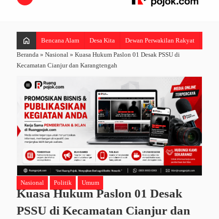
home
Bencana Alam
Desa Kita
Dewan Perwakilan Rakyat
Hibur
Beranda
»
Nasional
»
Kuasa Hukum Paslon 01 Desak PSSU di
Kecamatan Cianjur dan Karangtengah
Nasional
Politik
Umum
Kuasa Hukum Paslon 01 Desak
PSSU di Kecamatan Cianjur dan