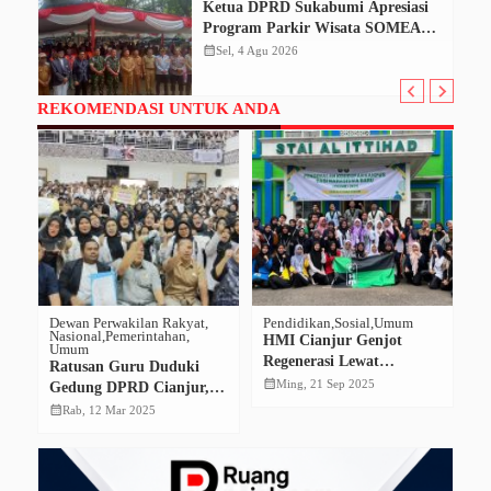
Ketua DPRD Sukabumi Apresiasi
Program Parkir Wisata SOMEAH,
Optimistis Dongkrak PAD
calendar_month
Sel, 4 Agu 2026
REKOMENDASI UNTUK ANDA
Dewan Perwakilan Rakyat
Pendidikan
Sosial
Umum
De
Nasional
Pemerintahan
Hi
HMI Cianjur Genjot
Umum
Na
Regenerasi Lewat
Ratusan Guru Duduki
R
Program “Goes to
calendar_month
Ming, 21 Sep 2025
Gedung DPRD Cianjur,
D
Campus”
Ini Isi Tuntutannya!
S
calendar_month
calendar_month
Rab, 12 Mar 2025
Ba