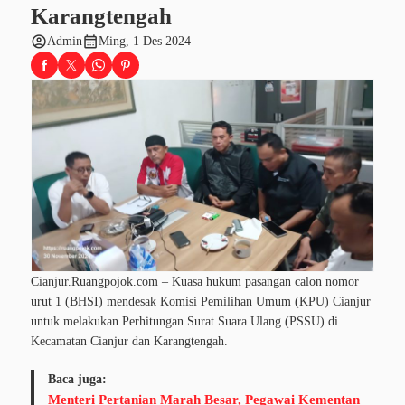
Karangtengah
account_circle
calendar_month
Admin
Ming, 1 Des 2024
Cianjur.Ruangpojok.com – Kuasa hukum pasangan calon nomor
urut 1 (BHSI) mendesak Komisi Pemilihan Umum (KPU) Cianjur
untuk melakukan Perhitungan Surat Suara Ulang (PSSU) di
Kecamatan Cianjur dan Karangtengah.
Baca juga:
Menteri Pertanian Marah Besar, Pegawai Kementan