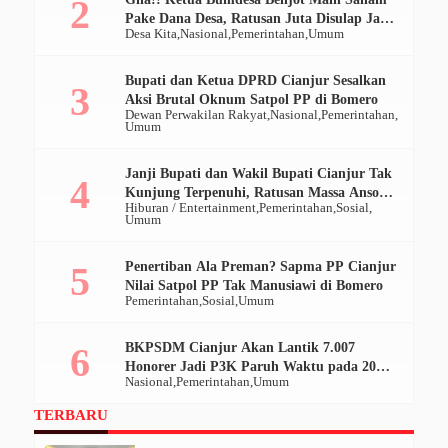
Pake Dana Desa, Ratusan Juta Disulap Jadi
Desa Kita
Nasional
Pemerintahan
Umum
Ratusan Ribu
Bupati dan Ketua DPRD Cianjur Sesalkan
Aksi Brutal Oknum Satpol PP di Bomero
Dewan Perwakilan Rakyat
Nasional
Pemerintahan
Umum
Janji Bupati dan Wakil Bupati Cianjur Tak
Kunjung Terpenuhi, Ratusan Massa Ansor
Hiburan / Entertainment
Pemerintahan
Sosial
Geruduk Pendopo
Umum
Penertiban Ala Preman? Sapma PP Cianjur
Nilai Satpol PP Tak Manusiawi di Bomero
Pemerintahan
Sosial
Umum
BKPSDM Cianjur Akan Lantik 7.007
Honorer Jadi P3K Paruh Waktu pada 20
Nasional
Pemerintahan
Umum
Desember 2025
TERBARU