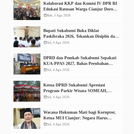
Kolaborasi KKP dan Komisi IV DPR RI
Edukasi Ratusan Warga Cianjur Dorong
Konsumsi Ikan Aman dan Bermutu
calendar_month
Rab, 5 Agu 2026
Bupati Sukabumi Buka Diklat
Paskibraka 2026, Tekankan Disiplin dan
Tanggung Jawab
calendar_month
Sel, 4 Agu 2026
DPRD dan Pemkab Sukabumi Sepakati
KUA-PPAS 2027, Bahas Perubahan
APBD 2026
calendar_month
Sel, 4 Agu 2026
Ketua DPRD Sukabumi Apresiasi
Program Parkir Wisata SOMEAH,
Optimistis Dongkrak PAD
calendar_month
Sel, 4 Agu 2026
Wacana Hukuman Mati bagi Koruptor,
Ketua MUI Cianjur: Negara Harus
Tempuh Jalur Konstitusi
calendar_month
Sel, 4 Agu 2026