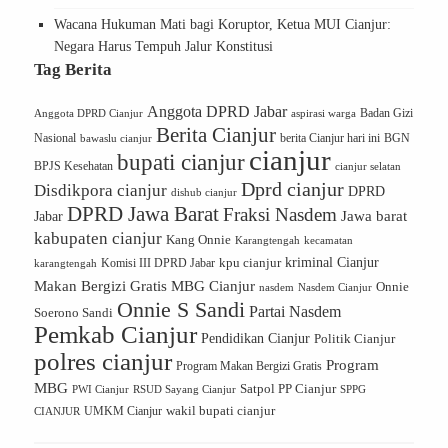
Wacana Hukuman Mati bagi Koruptor, Ketua MUI Cianjur:
Negara Harus Tempuh Jalur Konstitusi
Tag Berita
Anggota DPRD Jabar
Badan Gizi
Anggota DPRD Cianjur
aspirasi warga
Berita Cianjur
Nasional
berita Cianjur hari ini
BGN
bawaslu cianjur
cianjur
bupati cianjur
BPJS Kesehatan
cianjur selatan
Dprd cianjur
Disdikpora cianjur
DPRD
dishub cianjur
DPRD Jawa Barat
Fraksi Nasdem
Jawa barat
Jabar
kabupaten cianjur
Kang Onnie
Karangtengah
kecamatan
kriminal Cianjur
kpu cianjur
karangtengah
Komisi III DPRD Jabar
Makan Bergizi Gratis
MBG Cianjur
Onnie
Nasdem Cianjur
nasdem
Onnie S Sandi
Partai Nasdem
Soerono Sandi
Pemkab Cianjur
Pendidikan Cianjur
Politik Cianjur
polres cianjur
Program
Program Makan Bergizi Gratis
MBG
Satpol PP Cianjur
PWI Cianjur
RSUD Sayang Cianjur
SPPG
UMKM Cianjur
wakil bupati cianjur
CIANJUR