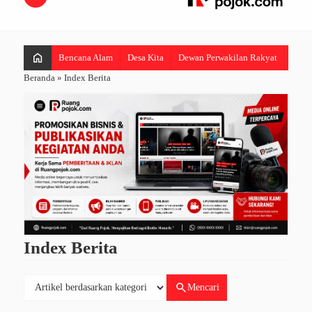
home
Bencana Alam
Desa Kita
Dewan Perwakilan Rakyat
Hibur
Beranda
» Index Berita
Index Berita
search
Mencari