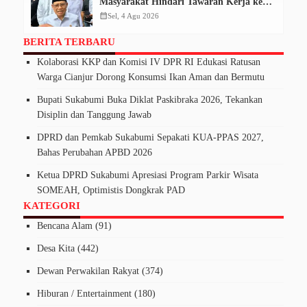
Masyarakat Hindari Tawaran Kerja ke
Kamboja
calendar_month
Sel, 4 Agu 2026
BERITA TERBARU
Kolaborasi KKP dan Komisi IV DPR RI Edukasi Ratusan
Warga Cianjur Dorong Konsumsi Ikan Aman dan Bermutu
Bupati Sukabumi Buka Diklat Paskibraka 2026, Tekankan
Disiplin dan Tanggung Jawab
DPRD dan Pemkab Sukabumi Sepakati KUA-PPAS 2027,
Bahas Perubahan APBD 2026
Ketua DPRD Sukabumi Apresiasi Program Parkir Wisata
SOMEAH, Optimistis Dongkrak PAD
KATEGORI
Bencana Alam
(91)
Desa Kita
(442)
Dewan Perwakilan Rakyat
(374)
Hiburan / Entertainment
(180)