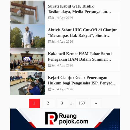
Surati Kabid GTK Disdik
Tasikmalaya, Media Pertanyakan
Roadmap Redistribusi Guru
calendar_month
Sel, 4 Agu 2026
Aktivis Sebut UHC Cut-Off di Cianjur
“Merampas Hak Rakyat”, Sindir
Bupati Berprofesi Dokter
calendar_month
Sel, 4 Agu 2026
Kakanwil KemenHAM Jabar Soroti
Penegakan HAM Dalam Summer
Course FH Unpad
calendar_month
Sel, 4 Agu 2026
Kejari Cianjur Gelar Penerangan
Hukum bagi Pengusaha ISP, Penyedia
Internet Ilegal Terancam Pidana
calendar_month
Sel, 4 Agu 2026
1
2
3
…
169
»