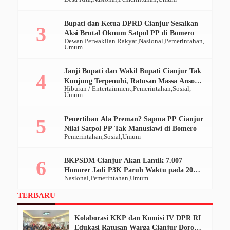
Ratusan Ribu
Bupati dan Ketua DPRD Cianjur Sesalkan
Aksi Brutal Oknum Satpol PP di Bomero
Dewan Perwakilan Rakyat
Nasional
Pemerintahan
Umum
Janji Bupati dan Wakil Bupati Cianjur Tak
Kunjung Terpenuhi, Ratusan Massa Ansor
Hiburan / Entertainment
Pemerintahan
Sosial
Geruduk Pendopo
Umum
Penertiban Ala Preman? Sapma PP Cianjur
Nilai Satpol PP Tak Manusiawi di Bomero
Pemerintahan
Sosial
Umum
BKPSDM Cianjur Akan Lantik 7.007
Honorer Jadi P3K Paruh Waktu pada 20
Nasional
Pemerintahan
Umum
Desember 2025
TERBARU
Kolaborasi KKP dan Komisi IV DPR RI
Edukasi Ratusan Warga Cianjur Dorong