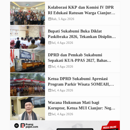
Kolaborasi KKP dan Komisi IV DPR
RI Edukasi Ratusan Warga Cianjur
Dorong Konsumsi Ikan Aman dan
calendar_month
Rab, 5 Agu 2026
Bermutu
Bupati Sukabumi Buka Diklat
Paskibraka 2026, Tekankan Disiplin
dan Tanggung Jawab
calendar_month
Sel, 4 Agu 2026
DPRD dan Pemkab Sukabumi
Sepakati KUA-PPAS 2027, Bahas
Perubahan APBD 2026
calendar_month
Sel, 4 Agu 2026
Ketua DPRD Sukabumi Apresiasi
Program Parkir Wisata SOMEAH,
Optimistis Dongkrak PAD
calendar_month
Sel, 4 Agu 2026
Wacana Hukuman Mati bagi
Koruptor, Ketua MUI Cianjur: Negara
Harus Tempuh Jalur Konstitusi
calendar_month
Sel, 4 Agu 2026