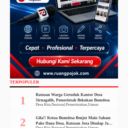
TERPOPULER
Ratusan Warga Geruduk Kantor Desa
Sirnagalih, Pemerintah Bekukan Bumdesa
Desa Kita
Nasional
Pemerintahan
Umum
Gila!! Ketua Bumdesa Benjot Main Saham
Pake Dana Desa, Ratusan Juta Disulap Jadi
Desa Kita
Nasional
Pemerintahan
Umum