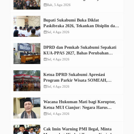
Konsumsi Ikan Aman dan Bermutu
calendar_month
Rab, 5 Agu 2026
Bupati Sukabumi Buka Diklat
Paskibraka 2026, Tekankan Disiplin dan
Tanggung Jawab
calendar_month
Sel, 4 Agu 2026
DPRD dan Pemkab Sukabumi Sepakati
KUA-PPAS 2027, Bahas Perubahan
APBD 2026
calendar_month
Sel, 4 Agu 2026
Ketua DPRD Sukabumi Apresiasi
Program Parkir Wisata SOMEAH,
Optimistis Dongkrak PAD
calendar_month
Sel, 4 Agu 2026
Wacana Hukuman Mati bagi Koruptor,
Ketua MUI Cianjur: Negara Harus
Tempuh Jalur Konstitusi
calendar_month
Sel, 4 Agu 2026
Cak Imin Warning PMI Ilegal, Minta