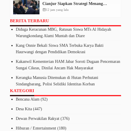
Cianjur Siapkan Strategi Menang
Pemilu 2029
calendar_month
12 jam yang lalu
BERITA TERBARU
Diduga Keracunan MBG, Ratusan Siswa MTs Al Hidayah
Warungkondang Alami Muntah dan Diare
Kang Onnie Bekali Siswa SMA Terbuka Karya Bakti
Haurwangi dengan Pendidikan Demokrasi
Kakanwil Kementerian HAM Jabar Soroti Dugaan Pencemaran
Sungai Cikeas, Dinilai Ancam Hak Masyarakat
Kerangka Manusia Ditemukan di Hutan Perhutani
Sindangbarang, Polisi Selidiki Identitas Korban
KATEGORI
Bencana Alam
(92)
Desa Kita
(447)
Dewan Perwakilan Rakyat
(376)
Hiburan / Entertainment
(180)