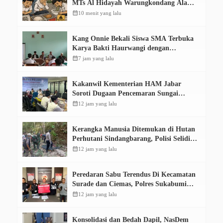
MTs Al Hidayah Warungkondang Alami
Muntah dan Diare
calendar_month
10 menit yang lalu
Kang Onnie Bekali Siswa SMA Terbuka
Karya Bakti Haurwangi dengan
Pendidikan Demokrasi
calendar_month
7 jam yang lalu
Kakanwil Kementerian HAM Jabar
Soroti Dugaan Pencemaran Sungai
Cikeas, Dinilai Ancam Hak Masyarakat
calendar_month
12 jam yang lalu
Kerangka Manusia Ditemukan di Hutan
Perhutani Sindangbarang, Polisi Selidiki
Identitas Korban
calendar_month
12 jam yang lalu
Peredaran Sabu Terendus Di Kecamatan
Surade dan Ciemas, Polres Sukabumi
Tangkap Tiga Pelaku
calendar_month
12 jam yang lalu
Konsolidasi dan Bedah Dapil, NasDem