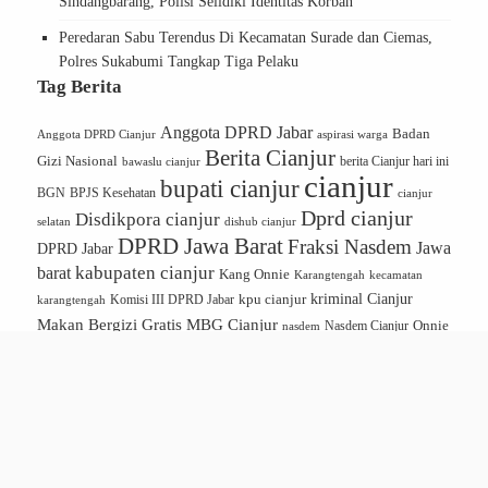
Sindangbarang, Polisi Selidiki Identitas Korban
Peredaran Sabu Terendus Di Kecamatan Surade dan Ciemas,
Polres Sukabumi Tangkap Tiga Pelaku
Tag Berita
Anggota DPRD Jabar
Badan
Anggota DPRD Cianjur
aspirasi warga
Berita Cianjur
Gizi Nasional
bawaslu cianjur
berita Cianjur hari ini
cianjur
bupati cianjur
BGN
BPJS Kesehatan
cianjur
Dprd cianjur
Disdikpora cianjur
dishub cianjur
selatan
DPRD Jawa Barat
Fraksi Nasdem
Jawa
DPRD Jabar
kabupaten cianjur
barat
Kang Onnie
Karangtengah
kecamatan
kriminal Cianjur
kpu cianjur
karangtengah
Komisi III DPRD Jabar
Makan Bergizi Gratis
MBG Cianjur
Onnie
Nasdem Cianjur
nasdem
Onnie S Sandi
Partai Nasdem
Soerono Sandi
Pemkab Cianjur
Pendidikan Cianjur
Politik Cianjur
polres cianjur
Program
Program Makan Bergizi Gratis
MBG
Satpol PP Cianjur
PWI Cianjur
RSUD Sayang Cianjur
SPPG
UMKM Cianjur
wakil bupati cianjur
CIANJUR