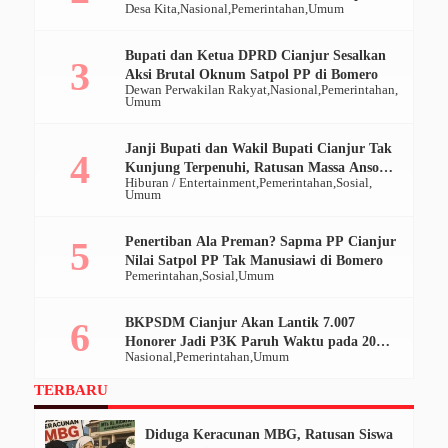
Desa Kita
Nasional
Pemerintahan
Umum
Ratusan Ribu
Bupati dan Ketua DPRD Cianjur Sesalkan
Aksi Brutal Oknum Satpol PP di Bomero
Dewan Perwakilan Rakyat
Nasional
Pemerintahan
Umum
Janji Bupati dan Wakil Bupati Cianjur Tak
Kunjung Terpenuhi, Ratusan Massa Ansor
Hiburan / Entertainment
Pemerintahan
Sosial
Geruduk Pendopo
Umum
Penertiban Ala Preman? Sapma PP Cianjur
Nilai Satpol PP Tak Manusiawi di Bomero
Pemerintahan
Sosial
Umum
BKPSDM Cianjur Akan Lantik 7.007
Honorer Jadi P3K Paruh Waktu pada 20
Nasional
Pemerintahan
Umum
Desember 2025
TERBARU
Diduga Keracunan MBG, Ratusan Siswa