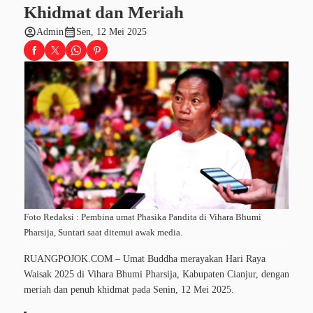
Khidmat dan Meriah
account_circle
calendar_month
Admin
Sen, 12 Mei 2025
Foto Redaksi : Pembina umat Phasika Pandita di Vihara Bhumi
Pharsija, Suntari saat ditemui awak media.
RUANGPOJOK.COM – Umat Buddha merayakan Hari Raya
Waisak 2025 di Vihara Bhumi Pharsija, Kabupaten Cianjur, dengan
meriah dan penuh khidmat pada Senin, 12 Mei 2025.