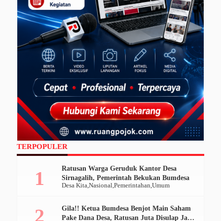
TERPOPULER
Ratusan Warga Geruduk Kantor Desa
Sirnagalih, Pemerintah Bekukan Bumdesa
Desa Kita
Nasional
Pemerintahan
Umum
Gila!! Ketua Bumdesa Benjot Main Saham
Pake Dana Desa, Ratusan Juta Disulap Jadi