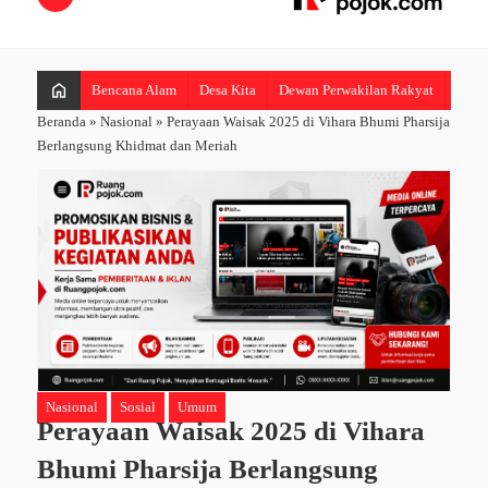
home
Bencana Alam
Desa Kita
Dewan Perwakilan Rakyat
Hibur
Beranda
»
Nasional
»
Perayaan Waisak 2025 di Vihara Bhumi Pharsija
Berlangsung Khidmat dan Meriah
Nasional
Sosial
Umum
Perayaan Waisak 2025 di Vihara
Bhumi Pharsija Berlangsung