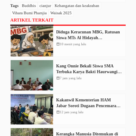
Tags
Buddhis
cianjur
Kehangatan dan keakraban
Vihara Bumi Pharsjia
Waisak 2025
ARTIKEL TERKAIT
Diduga Keracunan MBG, Ratusan
Siswa MTs Al Hidayah
Warungkondang Alami Muntah
calendar_month
10 menit yang lalu
dan Diare
Kang Onnie Bekali Siswa SMA
Terbuka Karya Bakti Haurwangi
dengan Pendidikan Demokrasi
calendar_month
7 jam yang lalu
Kakanwil Kementerian HAM
Jabar Soroti Dugaan Pencemaran
Sungai Cikeas, Dinilai Ancam Hak
calendar_month
12 jam yang lalu
Masyarakat
Kerangka Manusia Ditemukan di