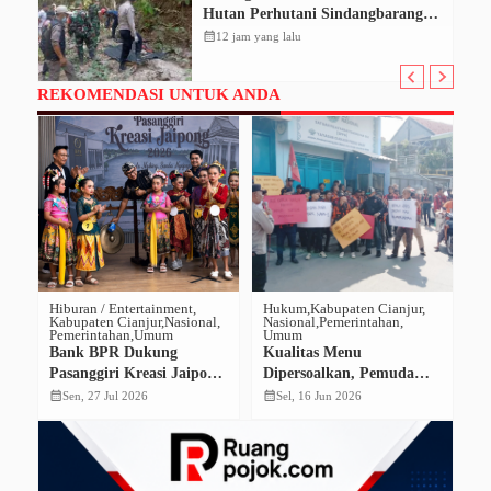
Hutan Perhutani Sindangbarang,
Polisi Selidiki Identitas Korban
calendar_month
12 jam yang lalu
REKOMENDASI UNTUK ANDA
Hiburan / Entertainment
Hukum
Kabupaten Cianjur
De
Kabupaten Cianjur
Nasional
Nasional
Pemerintahan
De
Pemerintahan
Umum
Umum
Na
Bank BPR Dukung
Kualitas Menu
N
Pasanggiri Kreasi Jaipong,
Dipersoalkan, Pemuda
A
,
Wabup Optimistis Penari
Pancasila Cibeber Tuntut
K
calendar_month
calendar_month
calendar_month
Sen, 27 Jul 2026
Sel, 16 Jun 2026
h
Cianjur Tembus Dunia
Penutupan SPPG
P
Peuteuycondong 1
B