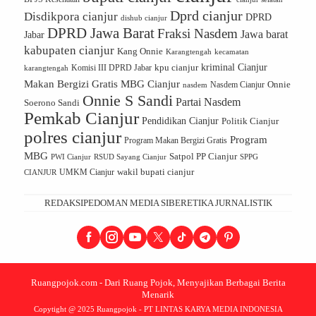
Dprd cianjur
Disdikpora cianjur
DPRD
dishub cianjur
DPRD Jawa Barat
Fraksi Nasdem
Jawa barat
Jabar
kabupaten cianjur
Kang Onnie
Karangtengah
kecamatan
kriminal Cianjur
kpu cianjur
karangtengah
Komisi III DPRD Jabar
Makan Bergizi Gratis
MBG Cianjur
Onnie
Nasdem Cianjur
nasdem
Onnie S Sandi
Partai Nasdem
Soerono Sandi
Pemkab Cianjur
Pendidikan Cianjur
Politik Cianjur
polres cianjur
Program
Program Makan Bergizi Gratis
MBG
Satpol PP Cianjur
PWI Cianjur
RSUD Sayang Cianjur
SPPG
UMKM Cianjur
wakil bupati cianjur
CIANJUR
REDAKSI
PEDOMAN MEDIA SIBER
ETIKA JURNALISTIK
Ruangpojok.com - Dari Ruang Pojok, Menyajikan Berbagai Berita
Menarik
Copytight @ 2025 Ruangpojok - PT LINTAS KARYA MEDIA INDONESIA