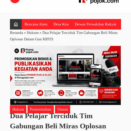
home
Bencana Alam
Desa Kita
Dewan Perwakilan Rakyat
Hibur
Beranda
»
Hukum
»
Dua Pelajar Terciduk Tim Gabungan Beli Miras
Oplosan Dalam Giat KRYD.
Hukum
Pemerintahan
Umum
Dua Pelajar Terciduk Tim
Gabungan Beli Miras Oplosan