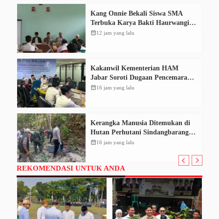
Kang Onnie Bekali Siswa SMA
Terbuka Karya Bakti Haurwangi
dengan Pendidikan Demokrasi
calendar_month
12 jam yang lalu
Kakanwil Kementerian HAM
Jabar Soroti Dugaan Pencemaran
Sungai Cikeas, Dinilai Ancam Hak
calendar_month
16 jam yang lalu
Masyarakat
Kerangka Manusia Ditemukan di
Hutan Perhutani Sindangbarang,
Polisi Selidiki Identitas Korban
calendar_month
16 jam yang lalu
REKOMENDASI UNTUK ANDA