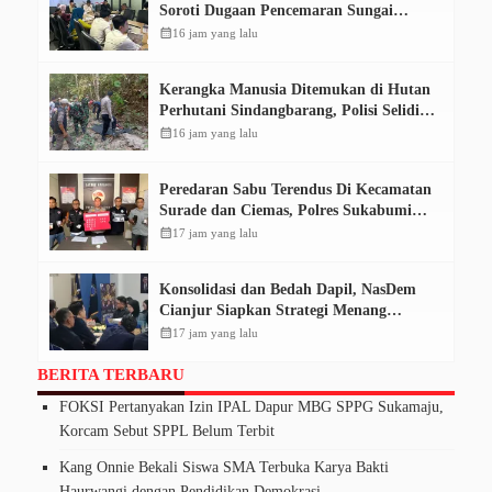
Soroti Dugaan Pencemaran Sungai
Cikeas, Dinilai Ancam Hak Masyarakat
calendar_month
16 jam yang lalu
Kerangka Manusia Ditemukan di Hutan
Perhutani Sindangbarang, Polisi Selidiki
Identitas Korban
calendar_month
16 jam yang lalu
Peredaran Sabu Terendus Di Kecamatan
Surade dan Ciemas, Polres Sukabumi
Tangkap Tiga Pelaku
calendar_month
17 jam yang lalu
Konsolidasi dan Bedah Dapil, NasDem
Cianjur Siapkan Strategi Menang
Pemilu 2029
calendar_month
17 jam yang lalu
BERITA TERBARU
FOKSI Pertanyakan Izin IPAL Dapur MBG SPPG Sukamaju,
Korcam Sebut SPPL Belum Terbit
Kang Onnie Bekali Siswa SMA Terbuka Karya Bakti
Haurwangi dengan Pendidikan Demokrasi