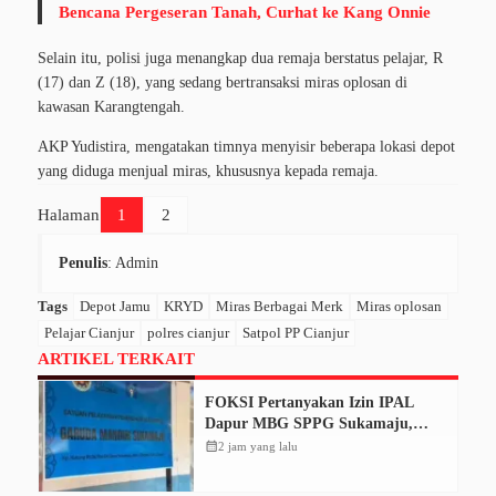
Bencana Pergeseran Tanah, Curhat ke Kang Onnie
Selain itu, polisi juga menangkap dua remaja berstatus pelajar, R
(17) dan Z (18), yang sedang bertransaksi miras oplosan di
kawasan Karangtengah.
AKP Yudistira, mengatakan timnya menyisir beberapa lokasi depot
yang diduga menjual miras, khususnya kepada remaja.
Halaman
1
2
Penulis
: Admin
Tags
Depot Jamu
KRYD
Miras Berbagai Merk
Miras oplosan
Pelajar Cianjur
polres cianjur
Satpol PP Cianjur
ARTIKEL TERKAIT
FOKSI Pertanyakan Izin IPAL
Dapur MBG SPPG Sukamaju,
Korcam Sebut SPPL Belum Terbit
calendar_month
2 jam yang lalu