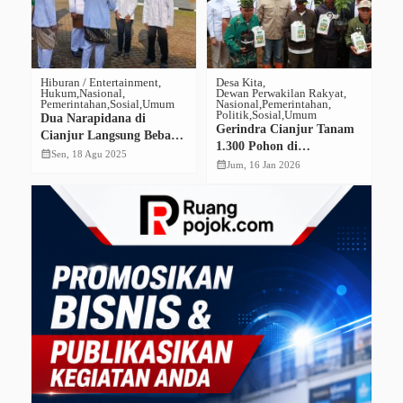
Hiburan / Entertainment
Desa Kita
De
Hukum
Nasional
Dewan Perwakilan Rakyat
Na
Pemerintahan
Sosial
Umum
Nasional
Pemerintahan
U
Politik
Sosial
Umum
Dua Narapidana di
Ba
Gerindra Cianjur Tanam
Cianjur Langsung Bebas
M
1.300 Pohon di
di HUT RI ke-80 Berkat
M
calendar_month
calendar_month
Sen, 18 Agu 2025
Sukanagara, Bupati :
calendar_month
Jum, 16 Jan 2026
Remisi, Ini Kisah Mereka
Kl
Cegah Longsor dan
Perkuat Ketahanan
Pangan