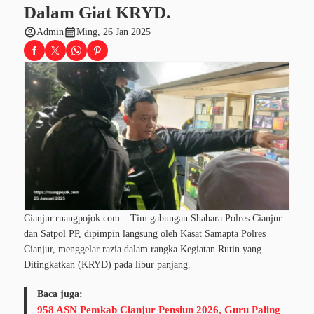
Dalam Giat KRYD.
account_circle
calendar_month
Admin
Ming, 26 Jan 2025
Cianjur.ruangpojok.com
– Tim gabungan Shabara Polres Cianjur
dan Satpol PP, dipimpin langsung oleh Kasat Samapta
Polres
Cianjur
, menggelar razia dalam rangka Kegiatan Rutin yang
Ditingkatkan (KRYD) pada libur panjang.
Baca juga:
958 ASN Pemkab Cianjur Pensiun 2026, Guru Paling