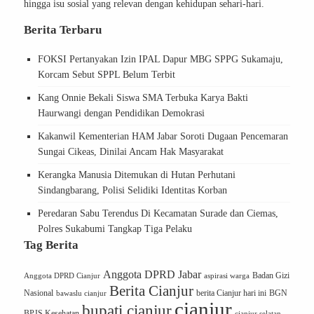
hingga isu sosial yang relevan dengan kehidupan sehari-hari.
Berita Terbaru
FOKSI Pertanyakan Izin IPAL Dapur MBG SPPG Sukamaju,
Korcam Sebut SPPL Belum Terbit
Kang Onnie Bekali Siswa SMA Terbuka Karya Bakti
Haurwangi dengan Pendidikan Demokrasi
Kakanwil Kementerian HAM Jabar Soroti Dugaan Pencemaran
Sungai Cikeas, Dinilai Ancam Hak Masyarakat
Kerangka Manusia Ditemukan di Hutan Perhutani
Sindangbarang, Polisi Selidiki Identitas Korban
Peredaran Sabu Terendus Di Kecamatan Surade dan Ciemas,
Polres Sukabumi Tangkap Tiga Pelaku
Tag Berita
Anggota DPRD Jabar
Badan Gizi
Anggota DPRD Cianjur
aspirasi warga
Berita Cianjur
Nasional
BGN
bawaslu cianjur
berita Cianjur hari ini
cianjur
bupati cianjur
BPJS Kesehatan
cianjur selatan