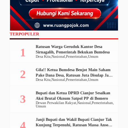
TERPOPULER
Ratusan Warga Geruduk Kantor Desa
Sirnagalih, Pemerintah Bekukan Bumdesa
Desa Kita
Nasional
Pemerintahan
Umum
Gila!! Ketua Bumdesa Benjot Main Saham
Pake Dana Desa, Ratusan Juta Disulap Jadi
Desa Kita
Nasional
Pemerintahan
Umum
Ratusan Ribu
Bupati dan Ketua DPRD Cianjur Sesalkan
Aksi Brutal Oknum Satpol PP di Bomero
Dewan Perwakilan Rakyat
Nasional
Pemerintahan
Umum
Janji Bupati dan Wakil Bupati Cianjur Tak
Kunjung Terpenuhi, Ratusan Massa Ansor