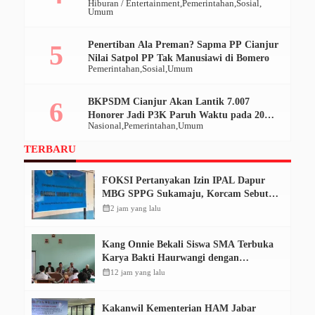
Hiburan / Entertainment
Pemerintahan
Sosial
Geruduk Pendopo
Umum
Penertiban Ala Preman? Sapma PP Cianjur
Nilai Satpol PP Tak Manusiawi di Bomero
Pemerintahan
Sosial
Umum
BKPSDM Cianjur Akan Lantik 7.007
Honorer Jadi P3K Paruh Waktu pada 20
Nasional
Pemerintahan
Umum
Desember 2025
TERBARU
FOKSI Pertanyakan Izin IPAL Dapur
MBG SPPG Sukamaju, Korcam Sebut
SPPL Belum Terbit
calendar_month
2 jam yang lalu
Kang Onnie Bekali Siswa SMA Terbuka
Karya Bakti Haurwangi dengan
Pendidikan Demokrasi
calendar_month
12 jam yang lalu
Kakanwil Kementerian HAM Jabar