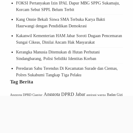
FOKSI Pertanyakan Izin IPAL Dapur MBG SPPG Sukamaju,
Korcam Sebut SPPL Belum Terbit
Kang Onnie Bekali Siswa SMA Terbuka Karya Bakti
Haurwangi dengan Pendidikan Demokrasi
Kakanwil Kementerian HAM Jabar Soroti Dugaan Pencemaran
Sungai Cikeas, Dinilai Ancam Hak Masyarakat
Kerangka Manusia Ditemukan di Hutan Perhutani
Sindangbarang, Polisi Selidiki Identitas Korban
Peredaran Sabu Terendus Di Kecamatan Surade dan Ciemas,
Polres Sukabumi Tangkap Tiga Pelaku
Tag Berita
Anggota DPRD Jabar
Badan Gizi
Anggota DPRD Cianjur
aspirasi warga
Berita Cianjur
Nasional
BGN
bawaslu cianjur
berita Cianjur hari ini
cianjur
bupati cianjur
BPJS Kesehatan
cianjur selatan
Dprd cianjur
Disdikpora cianjur
DPRD
dishub cianjur
DPRD Jawa Barat
Fraksi Nasdem
Jawa barat
Jabar
kabupaten cianjur
Kang Onnie
Karangtengah
kecamatan