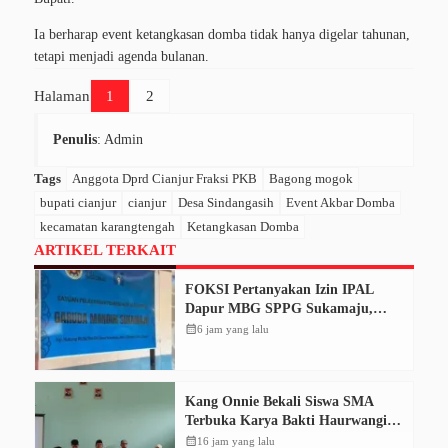
Ia berharap event ketangkasan domba tidak hanya digelar tahunan,
tetapi menjadi agenda bulanan.
Halaman
1
2
Penulis
: Admin
Tags
Anggota Dprd Cianjur Fraksi PKB
Bagong mogok
bupati cianjur
cianjur
Desa Sindangasih
Event Akbar Domba
kecamatan karangtengah
Ketangkasan Domba
ARTIKEL TERKAIT
FOKSI Pertanyakan Izin IPAL
Dapur MBG SPPG Sukamaju,
Korcam Sebut SPPL Belum Terbit
calendar_month
6 jam yang lalu
Kang Onnie Bekali Siswa SMA
Terbuka Karya Bakti Haurwangi
dengan Pendidikan Demokrasi
calendar_month
16 jam yang lalu