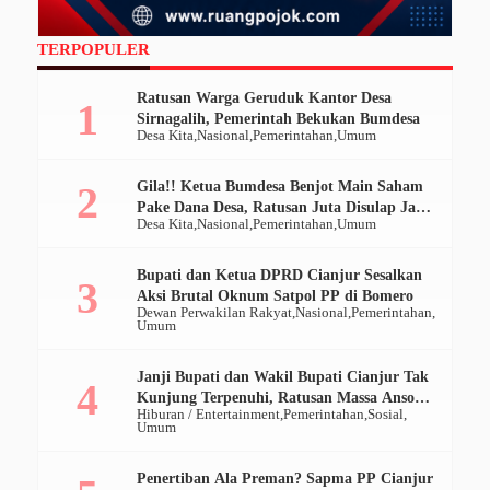
TERPOPULER
Ratusan Warga Geruduk Kantor Desa
Sirnagalih, Pemerintah Bekukan Bumdesa
Desa Kita
Nasional
Pemerintahan
Umum
Gila!! Ketua Bumdesa Benjot Main Saham
Pake Dana Desa, Ratusan Juta Disulap Jadi
Desa Kita
Nasional
Pemerintahan
Umum
Ratusan Ribu
Bupati dan Ketua DPRD Cianjur Sesalkan
Aksi Brutal Oknum Satpol PP di Bomero
Dewan Perwakilan Rakyat
Nasional
Pemerintahan
Umum
Janji Bupati dan Wakil Bupati Cianjur Tak
Kunjung Terpenuhi, Ratusan Massa Ansor
Hiburan / Entertainment
Pemerintahan
Sosial
Geruduk Pendopo
Umum
Penertiban Ala Preman? Sapma PP Cianjur