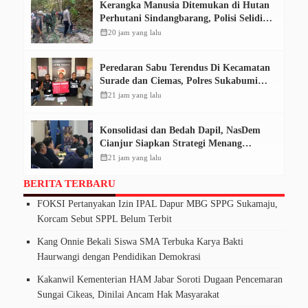
Kerangka Manusia Ditemukan di Hutan
Perhutani Sindangbarang, Polisi Selidiki
Identitas Korban
calendar_month
20 jam yang lalu
Peredaran Sabu Terendus Di Kecamatan
Surade dan Ciemas, Polres Sukabumi
Tangkap Tiga Pelaku
calendar_month
21 jam yang lalu
Konsolidasi dan Bedah Dapil, NasDem
Cianjur Siapkan Strategi Menang
Pemilu 2029
calendar_month
21 jam yang lalu
BERITA TERBARU
FOKSI Pertanyakan Izin IPAL Dapur MBG SPPG Sukamaju,
Korcam Sebut SPPL Belum Terbit
Kang Onnie Bekali Siswa SMA Terbuka Karya Bakti
Haurwangi dengan Pendidikan Demokrasi
Kakanwil Kementerian HAM Jabar Soroti Dugaan Pencemaran
Sungai Cikeas, Dinilai Ancam Hak Masyarakat