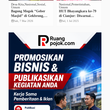
Desa Kita
Nasional
Sosial
Nasional
Pemerintahan
Be
Umum
Umum
Pe
Bagong Mogok “Geber
HUT Bhayangkara ke-79
W
Masjid” di Gekbrong,
di Cianjur: Diwarnai
T
Bersihkan Tempat Ibadah
Penghargaan hingga
S
calendar_month
calendar_month
calendar_month
Sab, 7 Mar 2026
Sel, 1 Jul 2025
dan Santuni Anak Yatim
Komitmen Kepolisian
U