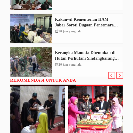
Kakanwil Kementerian HAM
Jabar Soroti Dugaan Pencemaran
Sungai Cikeas, Dinilai Ancam Hak
calendar_month
20 jam yang lalu
Masyarakat
Kerangka Manusia Ditemukan di
Hutan Perhutani Sindangbarang,
Polisi Selidiki Identitas Korban
calendar_month
20 jam yang lalu
REKOMENDASI UNTUK ANDA