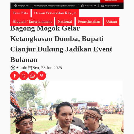
Desa Kita
Dewan Perwakilan Rakyat
Hiburan / Entertainment
Nasional
Pemerintahan
Umum
Bagong Mogok Gelar
Ketangkasan Domba, Bupati
Cianjur Dukung Jadikan Event
Bulanan
account_circle
calendar_month
Admin
Sen, 23 Jun 2025