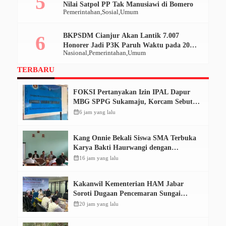
Nilai Satpol PP Tak Manusiawi di Bomero
Pemerintahan
Sosial
Umum
BKPSDM Cianjur Akan Lantik 7.007
Honorer Jadi P3K Paruh Waktu pada 20
Nasional
Pemerintahan
Umum
Desember 2025
TERBARU
FOKSI Pertanyakan Izin IPAL Dapur
MBG SPPG Sukamaju, Korcam Sebut
SPPL Belum Terbit
calendar_month
6 jam yang lalu
Kang Onnie Bekali Siswa SMA Terbuka
Karya Bakti Haurwangi dengan
Pendidikan Demokrasi
calendar_month
16 jam yang lalu
Kakanwil Kementerian HAM Jabar
Soroti Dugaan Pencemaran Sungai
Cikeas, Dinilai Ancam Hak Masyarakat
calendar_month
20 jam yang lalu