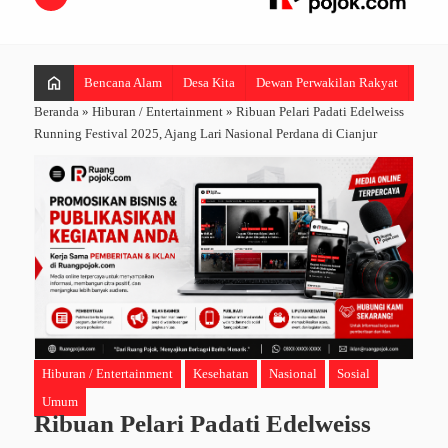
home
Bencana Alam
Desa Kita
Dewan Perwakilan Rakyat
Hibur
Beranda
»
Hiburan / Entertainment
»
Ribuan Pelari Padati Edelweiss
Running Festival 2025, Ajang Lari Nasional Perdana di Cianjur
Hiburan / Entertainment
Kesehatan
Nasional
Sosial
Umum
Ribuan Pelari Padati Edelweiss