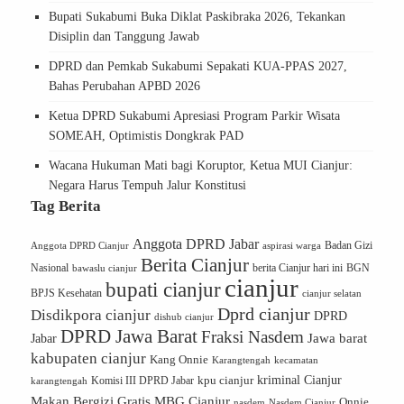
Bupati Sukabumi Buka Diklat Paskibraka 2026, Tekankan
Disiplin dan Tanggung Jawab
DPRD dan Pemkab Sukabumi Sepakati KUA-PPAS 2027,
Bahas Perubahan APBD 2026
Ketua DPRD Sukabumi Apresiasi Program Parkir Wisata
SOMEAH, Optimistis Dongkrak PAD
Wacana Hukuman Mati bagi Koruptor, Ketua MUI Cianjur:
Negara Harus Tempuh Jalur Konstitusi
Tag Berita
Anggota DPRD Jabar
Badan Gizi
Anggota DPRD Cianjur
aspirasi warga
Berita Cianjur
Nasional
berita Cianjur hari ini
BGN
bawaslu cianjur
cianjur
bupati cianjur
BPJS Kesehatan
cianjur selatan
Dprd cianjur
Disdikpora cianjur
DPRD
dishub cianjur
DPRD Jawa Barat
Fraksi Nasdem
Jawa barat
Jabar
kabupaten cianjur
Kang Onnie
Karangtengah
kecamatan
kriminal Cianjur
kpu cianjur
karangtengah
Komisi III DPRD Jabar
Makan Bergizi Gratis
MBG Cianjur
Onnie
Nasdem Cianjur
nasdem