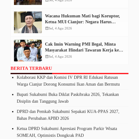
Sel, 4 Agu 2026
Wacana Hukuman Mati bagi Koruptor,
Ketua MUI Cianjur: Negara Harus
Tempuh Jalur Konstitusi
calendar_month
Sel, 4 Agu 2026
Cak Imin Warning PMI Ilegal, Minta
Masyarakat Hindari Tawaran Kerja ke
Kamboja
calendar_month
Sel, 4 Agu 2026
BERITA TERBARU
Kolaborasi KKP dan Komisi IV DPR RI Edukasi Ratusan
Warga Cianjur Dorong Konsumsi Ikan Aman dan Bermutu
Bupati Sukabumi Buka Diklat Paskibraka 2026, Tekankan
Disiplin dan Tanggung Jawab
DPRD dan Pemkab Sukabumi Sepakati KUA-PPAS 2027,
Bahas Perubahan APBD 2026
Ketua DPRD Sukabumi Apresiasi Program Parkir Wisata
SOMEAH, Optimistis Dongkrak PAD