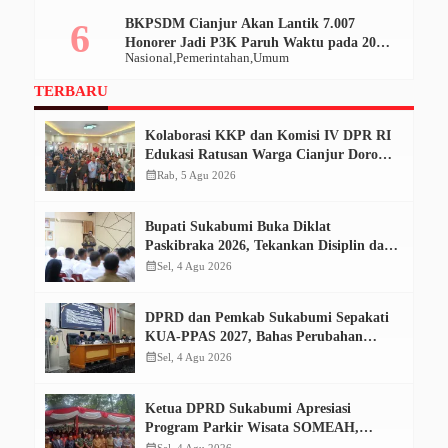
BKPSDM Cianjur Akan Lantik 7.007
Honorer Jadi P3K Paruh Waktu pada 20
Nasional
Pemerintahan
Umum
Desember 2025
TERBARU
Kolaborasi KKP dan Komisi IV DPR RI
Edukasi Ratusan Warga Cianjur Dorong
Konsumsi Ikan Aman dan Bermutu
calendar_month
Rab, 5 Agu 2026
Bupati Sukabumi Buka Diklat
Paskibraka 2026, Tekankan Disiplin dan
Tanggung Jawab
calendar_month
Sel, 4 Agu 2026
DPRD dan Pemkab Sukabumi Sepakati
KUA-PPAS 2027, Bahas Perubahan
APBD 2026
calendar_month
Sel, 4 Agu 2026
Ketua DPRD Sukabumi Apresiasi
Program Parkir Wisata SOMEAH,
Optimistis Dongkrak PAD
calendar_month