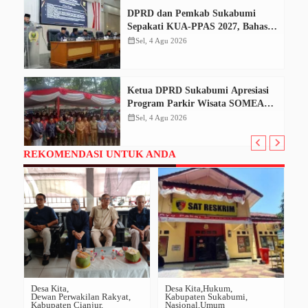
DPRD dan Pemkab Sukabumi
Sepakati KUA-PPAS 2027, Bahas
Perubahan APBD 2026
calendar_month
Sel, 4 Agu 2026
Ketua DPRD Sukabumi Apresiasi
Program Parkir Wisata SOMEAH,
Optimistis Dongkrak PAD
calendar_month
Sel, 4 Agu 2026
REKOMENDASI UNTUK ANDA
Desa Kita
Desa Kita
Hukum
De
Dewan Perwakilan Rakyat
Kabupaten Sukabumi
De
Kabupaten Cianjur
Nasional
Umum
Na