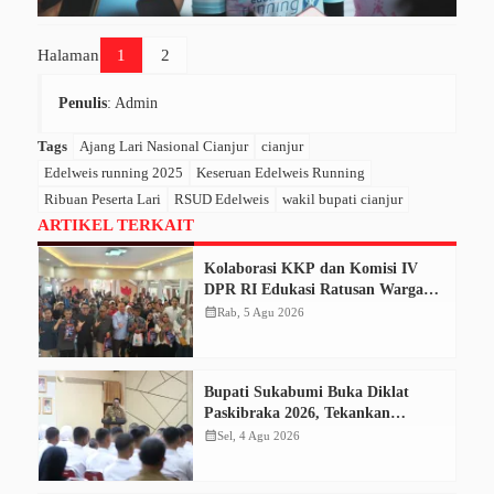
Halaman
1
2
Penulis
: Admin
Tags
Ajang Lari Nasional Cianjur
cianjur
Edelweis running 2025
Keseruan Edelweis Running
Ribuan Peserta Lari
RSUD Edelweis
wakil bupati cianjur
ARTIKEL TERKAIT
Kolaborasi KKP dan Komisi IV
DPR RI Edukasi Ratusan Warga
Cianjur Dorong Konsumsi Ikan
calendar_month
Rab, 5 Agu 2026
Aman dan Bermutu
Bupati Sukabumi Buka Diklat
Paskibraka 2026, Tekankan
Disiplin dan Tanggung Jawab
calendar_month
Sel, 4 Agu 2026