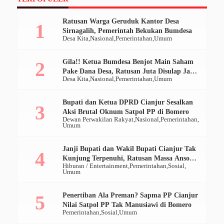
Ratusan Warga Geruduk Kantor Desa
Sirnagalih, Pemerintah Bekukan Bumdesa
Desa Kita
Nasional
Pemerintahan
Umum
Gila!! Ketua Bumdesa Benjot Main Saham
Pake Dana Desa, Ratusan Juta Disulap Jadi
Desa Kita
Nasional
Pemerintahan
Umum
Ratusan Ribu
Bupati dan Ketua DPRD Cianjur Sesalkan
Aksi Brutal Oknum Satpol PP di Bomero
Dewan Perwakilan Rakyat
Nasional
Pemerintahan
Umum
Janji Bupati dan Wakil Bupati Cianjur Tak
Kunjung Terpenuhi, Ratusan Massa Ansor
Hiburan / Entertainment
Pemerintahan
Sosial
Geruduk Pendopo
Umum
Penertiban Ala Preman? Sapma PP Cianjur
Nilai Satpol PP Tak Manusiawi di Bomero
Pemerintahan
Sosial
Umum