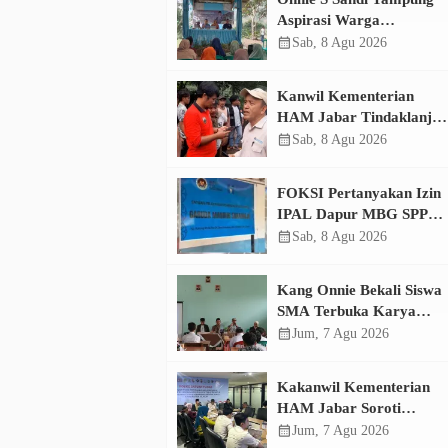
Aspirasi Warga
Cibanteng, Ambulans dan
calendar_month
Sab, 8 Agu 2026
Perbaikan Jalan Mencuat
Kanwil Kementerian
HAM Jabar Tindaklanjut
Konflik Sukajaya Bogor,
calendar_month
Sab, 8 Agu 2026
Dorong Penyelesaian
Berkeadilan
FOKSI Pertanyakan Izin
IPAL Dapur MBG SPPG
Sukamaju, Korcam Sebut
calendar_month
Sab, 8 Agu 2026
SPPL Belum Terbit
Kang Onnie Bekali Siswa
SMA Terbuka Karya
Bakti Haurwangi dengan
calendar_month
Jum, 7 Agu 2026
Pendidikan Demokrasi
Kakanwil Kementerian
HAM Jabar Soroti
Dugaan Pencemaran
calendar_month
Jum, 7 Agu 2026