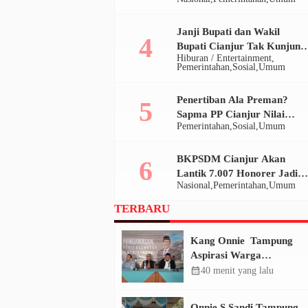
Janji Bupati dan Wakil
Bupati Cianjur Tak Kunjung
Hiburan / Entertainment
Terpenuhi, Ratusan Massa
Pemerintahan
Sosial
Umum
Ansor Geruduk Pendopo
Penertiban Ala Preman?
Sapma PP Cianjur Nilai
Pemerintahan
Sosial
Umum
Satpol PP Tak Manusiawi di
Bomero
BKPSDM Cianjur Akan
Lantik 7.007 Honorer Jadi
Nasional
Pemerintahan
Umum
P3K Paruh Waktu pada 20
Desember 2025
TERBARU
Kang Onnie Tampung
Aspirasi Warga
Sindangjaya Cipanas,
calendar_month
40 menit yang lalu
UHC Disoal
Onnie S Sandi Tampung