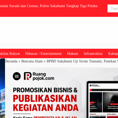
a Akibat Konsleting Listrik
Akibat Regul
kilan Rakyat
Hiburan / Entertainment
Hukum
Infrastruktur
Kabup
Beranda
»
Bencana Alam
»
BPBD Sukabumi Uji Sirine Tsunami, Pastikan S