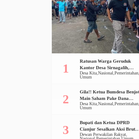
Ratusan Warga Geruduk
Kantor Desa Sirnagalih,
Desa Kita
Nasional
Pemerintahan
Pemerintah Bekukan
Umum
Bumdesa
Gila!! Ketua Bumdesa Benjo
Main Saham Pake Dana
Desa Kita
Nasional
Pemerintahan
Desa, Ratusan Juta Disulap
Umum
Jadi Ratusan Ribu
Bupati dan Ketua DPRD
Cianjur Sesalkan Aksi Brutal
Dewan Perwakilan Rakyat
Oknum Satpol PP di Bomero
Nasional
Pemerintahan
Umum