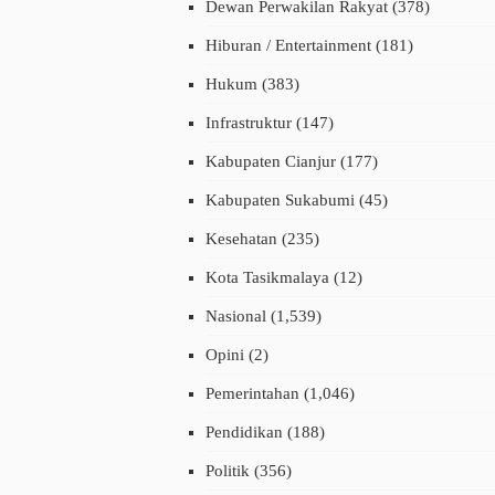
Dewan Perwakilan Rakyat
(378)
Hiburan / Entertainment
(181)
Hukum
(383)
Infrastruktur
(147)
Kabupaten Cianjur
(177)
Kabupaten Sukabumi
(45)
encana Alam
Desa Kita
Hukum
Nasional
Pemerintahan
Kesehatan
(235)
esehatan
Sosial
Umum
Pendidikan
Umum
asutri di Sindangbarang
Kasus PIP SDN Nyalindung
Kota Tasikmalaya
(12)
lami Luka Bakar Serius
Gelap, Warga Jalan Kaki
kibat Ledakan Gas Elpiji
Minta Bantuan KDM
_month
calendar_month
Sen, 17 Feb 2025
Sen, 17 Nov 2025
Nasional
(1,539)
daripada Bupati Cianjur
Opini
(2)
Pemerintahan
(1,046)
Pendidikan
(188)
Politik
(356)