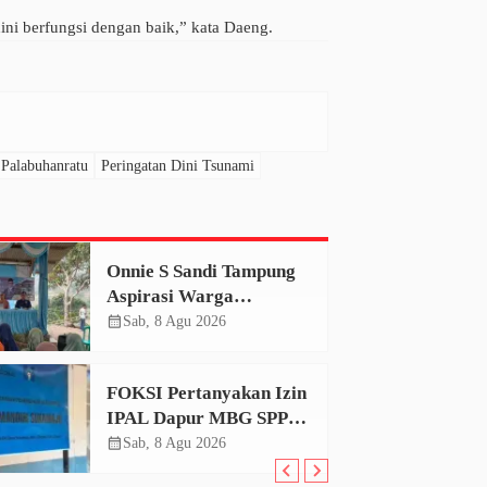
ini berfungsi dengan baik,” kata Daeng.
Palabuhanratu
Peringatan Dini Tsunami
Onnie S Sandi Tampung
Aspirasi Warga
Cibanteng, Ambulans
calendar_month
Sab, 8 Agu 2026
dan Perbaikan Jalan
Mencuat
FOKSI Pertanyakan Izin
IPAL Dapur MBG SPPG
Sukamaju, Korcam Sebut
calendar_month
Sab, 8 Agu 2026
SPPL Belum Terbit