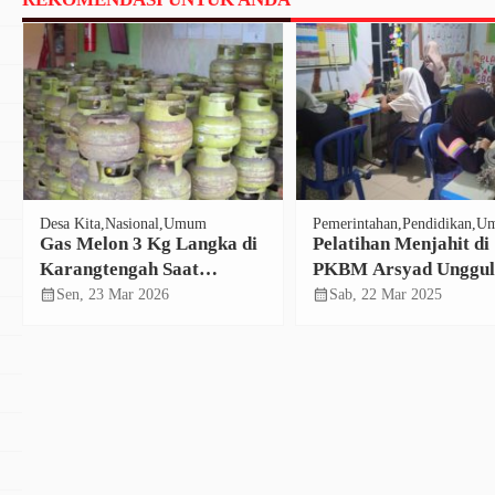
Penyelesaian
Berkeadilan
Desa Kita
Nasional
Umum
Pemerintahan
Pendidikan
U
Gas Melon 3 Kg Langka di
Pelatihan Menjahit di
Karangtengah Saat
PKBM Arsyad Unggul
Lebaran, Tak Sesuai
Cerdas, Melatih Siswa
calendar_month
calendar_month
Sen, 23 Mar 2026
Sab, 22 Mar 2025
Pernyataan Pertamina
Kerja