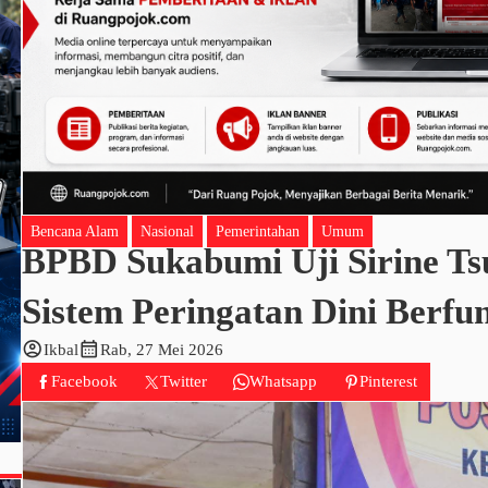
Bencana Alam
Nasional
Pemerintahan
Umum
BPBD Sukabumi Uji Sirine Ts
Sistem Peringatan Dini Berfun
account_circle
calendar_month
Ikbal
Rab, 27 Mei 2026
Facebook
Twitter
Whatsapp
Pinterest