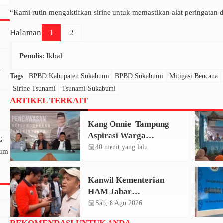
“Kami rutin mengaktifkan sirine untuk memastikan alat peringatan d
Halaman
1
2
Penulis
: Ikbal
n
Tags
BPBD Kabupaten Sukabumi
BPBD Sukabumi
Mitigasi Bencana
Sirine Tsunami
Tsunami Sukabumi
ARTIKEL TERKAIT
Kang Onnie Tampung
Aspirasi Warga
G
Sindangjaya Cipanas,
calendar_month
40 menit yang lalu
lum
UHC Disoal
Kanwil Kementerian
HAM Jabar
Tindaklanjuti Konflik
calendar_month
Sab, 8 Agu 2026
Sukajaya Bogor, Dorong
REKOMENDASI UNTUK ANDA