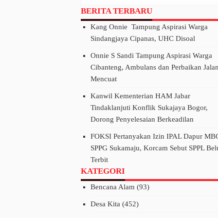
Sungai Cikeas, Dinilai
BERITA TERBARU
Ancam Hak Masyarakat
Kang Onnie Tampung Aspirasi Warga
Sindangjaya Cipanas, UHC Disoal
Onnie S Sandi Tampung Aspirasi Warga
Cibanteng, Ambulans dan Perbaikan Jala
Mencuat
Kanwil Kementerian HAM Jabar
Tindaklanjuti Konflik Sukajaya Bogor,
Dorong Penyelesaian Berkeadilan
FOKSI Pertanyakan Izin IPAL Dapur MB
SPPG Sukamaju, Korcam Sebut SPPL Be
Terbit
KATEGORI
Bencana Alam
(93)
Desa Kita
(452)