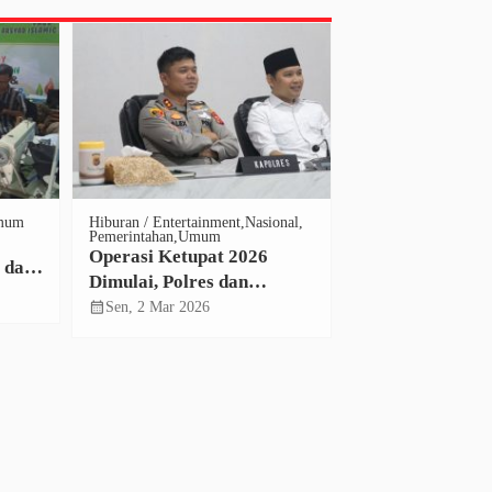
mum
Hiburan / Entertainment
Nasional
Dewan Perwakilan R
Pemerintahan
Umum
Nasional
Politik
Um
Operasi Ketupat 2026
LAGA Perubah
 dan
Dimulai, Polres dan
2026: Strategi 
 Siap
Pemkab Cianjur Siagakan
Kader dan Peng
calendar_month
calendar_month
Sen, 2 Mar 2026
Sen, 27 Apr 2026
24 Pos Pengamanan Arus
Gerakan Politik
Mudik Lebaran
Masyarakat