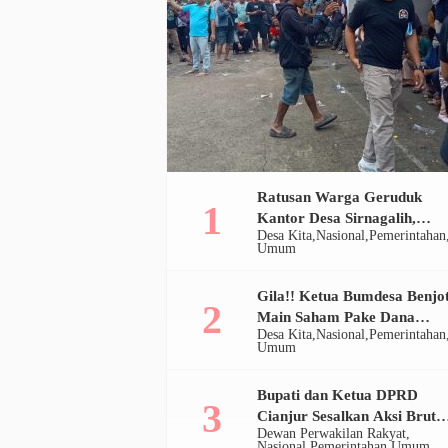
Ratusan Warga Geruduk
Kantor Desa Sirnagalih,
Desa Kita
Nasional
Pemerintahan
Pemerintah Bekukan
Umum
Bumdesa
Gila!! Ketua Bumdesa Benjo
Main Saham Pake Dana
Desa Kita
Nasional
Pemerintahan
Desa, Ratusan Juta Disulap
Umum
Jadi Ratusan Ribu
Bupati dan Ketua DPRD
Cianjur Sesalkan Aksi Brutal
Dewan Perwakilan Rakyat
Oknum Satpol PP di Bomero
Nasional
Pemerintahan
Umum