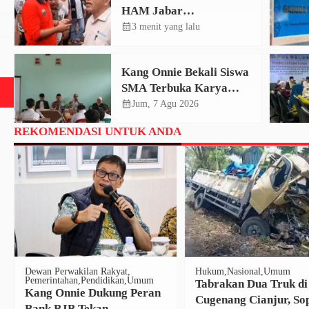
HAM Jabar
Tindaklanjuti Konflik
calendar_month
3 menit yang lalu
Sukajaya Bogor, Dorong
Penyelesaian
Kang Onnie Bekali Siswa
Berkeadilan
SMA Terbuka Karya
Bakti Haurwangi dengan
calendar_month
Jum, 7 Agu 2026
Pendidikan Demokrasi
REKOMENDASI UNTUK ANDA
Dewan Perwakilan Rakyat
Hukum
Nasional
Umum
Pemerintahan
Pendidikan
Umum
Tabrakan Dua Truk di
Kang Onnie Dukung Peran
Cugenang Cianjur, So
Bank BJB Tekan