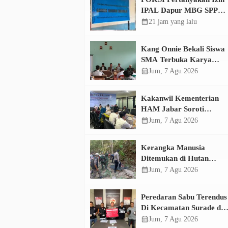
IPAL Dapur MBG SPPG
Sukamaju, Korcam Sebut
calendar_month
21 jam yang lalu
SPPL Belum Terbit
Kang Onnie Bekali Siswa
SMA Terbuka Karya
Bakti Haurwangi dengan
calendar_month
Jum, 7 Agu 2026
Pendidikan Demokrasi
Kakanwil Kementerian
HAM Jabar Soroti
Dugaan Pencemaran
calendar_month
Jum, 7 Agu 2026
Sungai Cikeas, Dinilai
Ancam Hak Masyarakat
Kerangka Manusia
Ditemukan di Hutan
Perhutani Sindangbarang,
calendar_month
Jum, 7 Agu 2026
Polisi Selidiki Identitas
Korban
Peredaran Sabu Terendus
Di Kecamatan Surade da
Ciemas, Polres Sukabumi
calendar_month
Jum, 7 Agu 2026