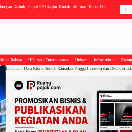
akan Bibir Sungai, Bupati Cianjur dan Dinas Perizinan Akan
Program Goro
kilan Rakyat
Hiburan / Entertainment
Hukum
Infrastruktur
Kabup
Beranda
»
Desa Kita
»
Berkah Ramadan, Angga Linoseva dan DPC Gerindra 