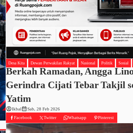
Desa Kita
Dewan Perwakilan Rakyat
Nasional
Politik
Sosial
Berkah Ramadan, Angga Lin
Gerindra Cijati Tebar Takjil 
Yatim
account_circle
calendar_month
Ikbal
Sab, 28 Feb 2026
Facebook
Twitter
Whatsapp
Pinterest