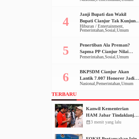
Janji Bupati dan Wakil
Bupati Cianjur Tak Kunjung
Hiburan / Entertainment
Terpenuhi, Ratusan Massa
Pemerintahan
Sosial
Umum
Ansor Geruduk Pendopo
Penertiban Ala Preman?
Sapma PP Cianjur Nilai
Pemerintahan
Sosial
Umum
Satpol PP Tak Manusiawi di
Bomero
BKPSDM Cianjur Akan
Lantik 7.007 Honorer Jadi
Nasional
Pemerintahan
Umum
P3K Paruh Waktu pada 20
Desember 2025
TERBARU
Kanwil Kementerian
HAM Jabar Tindaklanjut
Konflik Sukajaya Bogor,
calendar_month
3 menit yang lalu
Dorong Penyelesaian
Berkeadilan
FOKSI Pertanyakan Izin