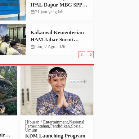
IPAL Dapur MBG SPPG
Sukamaju, Korcam Sebut
calendar_month
21 jam yang lalu
SPPL Belum Terbit
Kakanwil Kementerian
HAM Jabar Soroti
Dugaan Pencemaran
calendar_month
Jum, 7 Agu 2026
Sungai Cikeas, Dinilai
Ancam Hak Masyarakat
Hiburan / Entertainment
Nasional
Desa Kita
Hiburan / 
Pemerintahan
Pendidikan
Sosial
Kabupaten Cianjur
K
Umum
Nasional
Sosial
Um
pir
KDM Launching Program
Ribuan Warga 