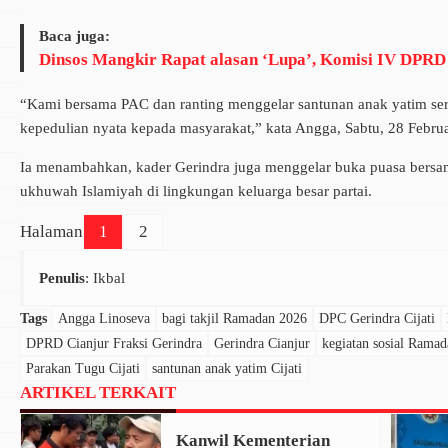
Baca juga:
Dinsos Mangkir Rapat alasan ‘Lupa’, Komisi IV DPR
“Kami bersama PAC dan ranting menggelar santunan anak yatim serta
kepedulian nyata kepada masyarakat,” kata Angga, Sabtu, 28 Februa
Ia menambahkan, kader Gerindra juga menggelar buka puasa bersa
ukhuwah Islamiyah di lingkungan keluarga besar partai.
Halaman
1
2
Penulis
: Ikbal
Tags
Angga Linoseva
bagi takjil Ramadan 2026
DPC Gerindra Cijati
DPRD Cianjur Fraksi Gerindra
Gerindra Cianjur
kegiatan sosial Rama
Parakan Tugu Cijati
santunan anak yatim Cijati
ARTIKEL TERKAIT
Kanwil Kementerian