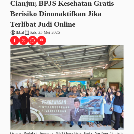
Cianjur, BPJS Kesehatan Gratis
Berisiko Dinonaktifkan Jika
Terlibat Judi Online
account_circle
calendar_month
Ikbal
Sab, 23 Mei 2026
Gambar Redaksi : Anggota DPRD Jawa Barat Fraksi NasDem, Onnie S