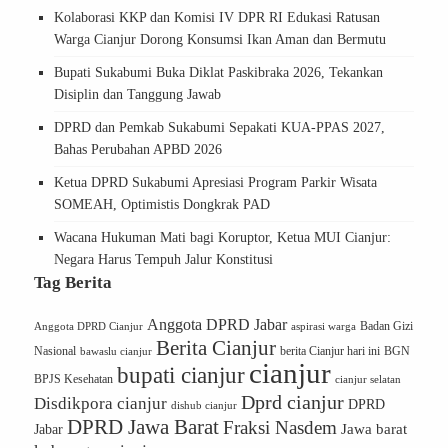
Kolaborasi KKP dan Komisi IV DPR RI Edukasi Ratusan
Warga Cianjur Dorong Konsumsi Ikan Aman dan Bermutu
Bupati Sukabumi Buka Diklat Paskibraka 2026, Tekankan
Disiplin dan Tanggung Jawab
DPRD dan Pemkab Sukabumi Sepakati KUA-PPAS 2027,
Bahas Perubahan APBD 2026
Ketua DPRD Sukabumi Apresiasi Program Parkir Wisata
SOMEAH, Optimistis Dongkrak PAD
Wacana Hukuman Mati bagi Koruptor, Ketua MUI Cianjur:
Negara Harus Tempuh Jalur Konstitusi
Tag Berita
Anggota DPRD Jabar
Badan Gizi
Anggota DPRD Cianjur
aspirasi warga
Berita Cianjur
Nasional
berita Cianjur hari ini
BGN
bawaslu cianjur
cianjur
bupati cianjur
BPJS Kesehatan
cianjur selatan
Dprd cianjur
Disdikpora cianjur
DPRD
dishub cianjur
DPRD Jawa Barat
Fraksi Nasdem
Jawa barat
Jabar