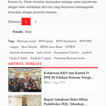
Karena itu, Onnie meminta masyarakat menjaga status kepesertaan
dengan tidak melakukan aktivitas yang berpotensi memengaruhi
kelayakan sebagai penerima bantuan.
Halaman
1
2
Penulis
: Ikbal
Tags
Bantuan sosial
BPJS gratis
BPJS Kesehatan
BPJS PBI
cianjur
Desa Mayak
DPRD Jawa Barat
DTSEN
Jaminan Kesehatan
judi online
Kecamatan Cibeber
nasdem
Onnie S Sandi
Pemkab Cianjur
Penerima Bantuan Iuran
ARTIKEL TERKAIT
Kolaborasi KKP dan Komisi IV
DPR RI Edukasi Ratusan Warga
Cianjur Dorong Konsumsi Ikan
calendar_month
Rab, 5 Agu 2026
Aman dan Bermutu
Bupati Sukabumi Buka Diklat
Paskibraka 2026, Tekankan