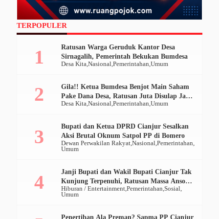
TERPOPULER
Ratusan Warga Geruduk Kantor Desa
Sirnagalih, Pemerintah Bekukan Bumdesa
Desa Kita
Nasional
Pemerintahan
Umum
Gila!! Ketua Bumdesa Benjot Main Saham
Pake Dana Desa, Ratusan Juta Disulap Jadi
Desa Kita
Nasional
Pemerintahan
Umum
Ratusan Ribu
Bupati dan Ketua DPRD Cianjur Sesalkan
Aksi Brutal Oknum Satpol PP di Bomero
Dewan Perwakilan Rakyat
Nasional
Pemerintahan
Umum
Janji Bupati dan Wakil Bupati Cianjur Tak
Kunjung Terpenuhi, Ratusan Massa Ansor
Hiburan / Entertainment
Pemerintahan
Sosial
Geruduk Pendopo
Umum
Penertiban Ala Preman? Sapma PP Cianjur