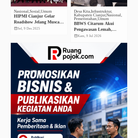
Nasional
Sosial
Umum
Desa Kita
Infrastruktur
De
Kabupaten Cianjur
Nasional
U
HIPMI Cianjur Gelar
Pemerintahan
Umum
P
Roadshow Jelang Muscab
6,
BBWS Citarum Akui
A
VII, Satu Calon Ketua
calendar_month
Sel, 9 Des 2025
Pengawasan Lemah,
P
calendar_month
Muncul Tunggal
at
Proyek JIAT Agrabinta
calendar_month
Kam, 9 Jul 2026
Te
Rusak Sebelum
Diserahterimakan