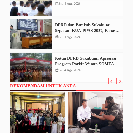
Disiplin dan Tanggung Jawab
calendar_month
Sel, 4 Agu 2026
DPRD dan Pemkab Sukabumi
Sepakati KUA-PPAS 2027, Bahas
Perubahan APBD 2026
calendar_month
Sel, 4 Agu 2026
Ketua DPRD Sukabumi Apresiasi
Program Parkir Wisata SOMEAH,
Optimistis Dongkrak PAD
calendar_month
Sel, 4 Agu 2026
REKOMENDASI UNTUK ANDA