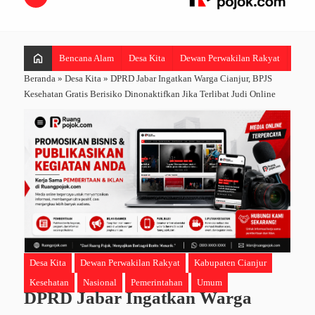
home
Bencana Alam
Desa Kita
Dewan Perwakilan Rakyat
Hibur
Beranda
»
Desa Kita
»
DPRD Jabar Ingatkan Warga Cianjur, BPJS
Kesehatan Gratis Berisiko Dinonaktifkan Jika Terlibat Judi Online
Desa Kita
Dewan Perwakilan Rakyat
Kabupaten Cianjur
Kesehatan
Nasional
Pemerintahan
Umum
DPRD Jabar Ingatkan Warga