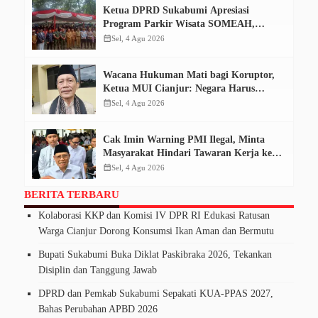
Ketua DPRD Sukabumi Apresiasi
Program Parkir Wisata SOMEAH,
Optimistis Dongkrak PAD
calendar_month
Sel, 4 Agu 2026
Wacana Hukuman Mati bagi Koruptor,
Ketua MUI Cianjur: Negara Harus
Tempuh Jalur Konstitusi
calendar_month
Sel, 4 Agu 2026
Cak Imin Warning PMI Ilegal, Minta
Masyarakat Hindari Tawaran Kerja ke
Kamboja
calendar_month
Sel, 4 Agu 2026
BERITA TERBARU
Kolaborasi KKP dan Komisi IV DPR RI Edukasi Ratusan
Warga Cianjur Dorong Konsumsi Ikan Aman dan Bermutu
Bupati Sukabumi Buka Diklat Paskibraka 2026, Tekankan
Disiplin dan Tanggung Jawab
DPRD dan Pemkab Sukabumi Sepakati KUA-PPAS 2027,
Bahas Perubahan APBD 2026