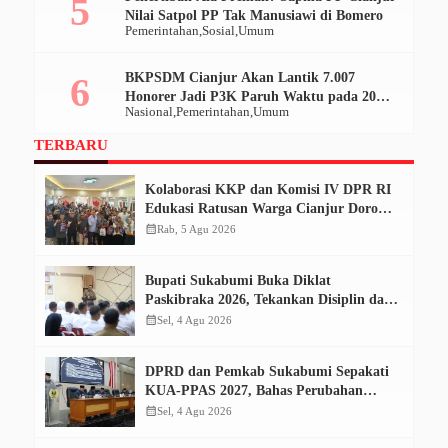
Nilai Satpol PP Tak Manusiawi di Bomero
Pemerintahan
Sosial
Umum
BKPSDM Cianjur Akan Lantik 7.007
Honorer Jadi P3K Paruh Waktu pada 20
Nasional
Pemerintahan
Umum
Desember 2025
TERBARU
Kolaborasi KKP dan Komisi IV DPR RI
Edukasi Ratusan Warga Cianjur Dorong
Konsumsi Ikan Aman dan Bermutu
calendar_month
Rab, 5 Agu 2026
Bupati Sukabumi Buka Diklat
Paskibraka 2026, Tekankan Disiplin dan
Tanggung Jawab
calendar_month
Sel, 4 Agu 2026
DPRD dan Pemkab Sukabumi Sepakati
KUA-PPAS 2027, Bahas Perubahan
APBD 2026
calendar_month
Sel, 4 Agu 2026