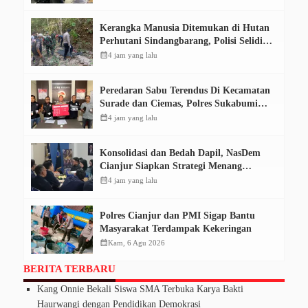
Kerangka Manusia Ditemukan di Hutan
Perhutani Sindangbarang, Polisi Selidiki
Identitas Korban
calendar_month
4 jam yang lalu
Peredaran Sabu Terendus Di Kecamatan
Surade dan Ciemas, Polres Sukabumi
Tangkap Tiga Pelaku
calendar_month
4 jam yang lalu
Konsolidasi dan Bedah Dapil, NasDem
Cianjur Siapkan Strategi Menang
Pemilu 2029
calendar_month
4 jam yang lalu
Polres Cianjur dan PMI Sigap Bantu
Masyarakat Terdampak Kekeringan
calendar_month
Kam, 6 Agu 2026
BERITA TERBARU
Kang Onnie Bekali Siswa SMA Terbuka Karya Bakti
Haurwangi dengan Pendidikan Demokrasi