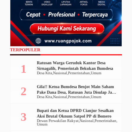
TERPOPULER
Ratusan Warga Geruduk Kantor Desa
Sirnagalih, Pemerintah Bekukan Bumdesa
Desa Kita
Nasional
Pemerintahan
Umum
Gila!! Ketua Bumdesa Benjot Main Saham
Pake Dana Desa, Ratusan Juta Disulap Jadi
Desa Kita
Nasional
Pemerintahan
Umum
Ratusan Ribu
Bupati dan Ketua DPRD Cianjur Sesalkan
Aksi Brutal Oknum Satpol PP di Bomero
Dewan Perwakilan Rakyat
Nasional
Pemerintahan
Umum