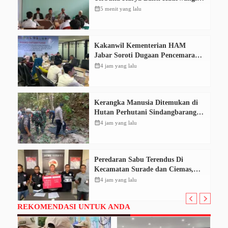
dengan Pendidikan Demokrasi
calendar_month
5 menit yang lalu
Kakanwil Kementerian HAM
Jabar Soroti Dugaan Pencemaran
Sungai Cikeas, Dinilai Ancam Hak
calendar_month
4 jam yang lalu
Masyarakat
Kerangka Manusia Ditemukan di
Hutan Perhutani Sindangbarang,
Polisi Selidiki Identitas Korban
calendar_month
4 jam yang lalu
Peredaran Sabu Terendus Di
Kecamatan Surade dan Ciemas,
Polres Sukabumi Tangkap Tiga
calendar_month
4 jam yang lalu
Pelaku
REKOMENDASI UNTUK ANDA