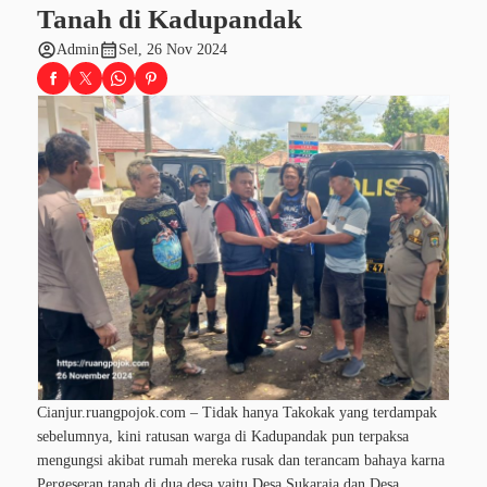
Tanah di Kadupandak
account_circle
calendar_month
Admin
Sel, 26 Nov 2024
Cianjur.ruangpojok.com – Tidak hanya Takokak yang terdampak
sebelumnya, kini ratusan warga di Kadupandak pun terpaksa
mengungsi akibat rumah mereka rusak dan terancam bahaya karna
Pergeseran tanah di dua desa yaitu Desa Sukaraja dan Desa