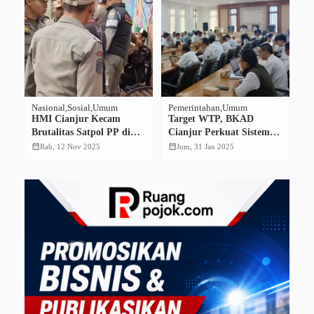
Nasional
Sosial
Umum
Pemerintahan
Umum
Pe
U
HMI Cianjur Kecam
Target WTP, BKAD
p
P
Brutalitas Satpol PP di
Cianjur Perkuat Sistem
sa
T
Pasar Bomero: “Rakyat
Pelaporan Barang Milik
calendar_month
calendar_month
Rab, 12 Nov 2025
Jum, 31 Jan 2025
3
calendar_month
Bukan Musuh
Daerah
S
Pemerintah”