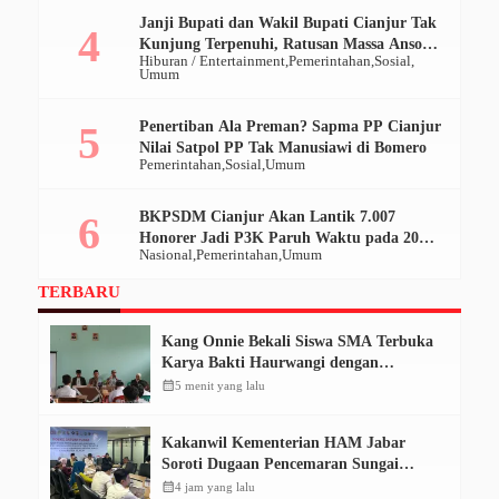
Janji Bupati dan Wakil Bupati Cianjur Tak
Kunjung Terpenuhi, Ratusan Massa Ansor
Hiburan / Entertainment
Pemerintahan
Sosial
Geruduk Pendopo
Umum
Penertiban Ala Preman? Sapma PP Cianjur
Nilai Satpol PP Tak Manusiawi di Bomero
Pemerintahan
Sosial
Umum
BKPSDM Cianjur Akan Lantik 7.007
Honorer Jadi P3K Paruh Waktu pada 20
Nasional
Pemerintahan
Umum
Desember 2025
TERBARU
Kang Onnie Bekali Siswa SMA Terbuka
Karya Bakti Haurwangi dengan
Pendidikan Demokrasi
calendar_month
5 menit yang lalu
Kakanwil Kementerian HAM Jabar
Soroti Dugaan Pencemaran Sungai
Cikeas, Dinilai Ancam Hak Masyarakat
calendar_month
4 jam yang lalu