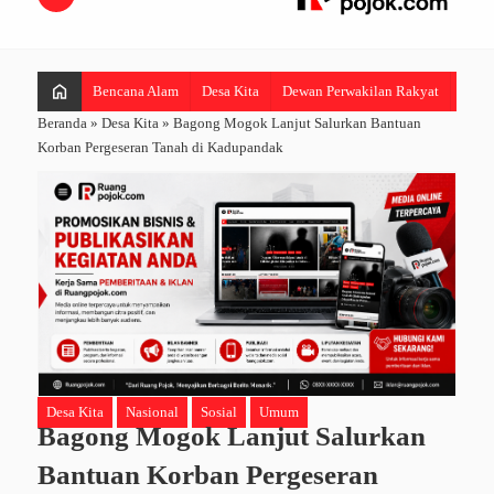
home
Bencana Alam
Desa Kita
Dewan Perwakilan Rakyat
Hibur
Beranda
»
Desa Kita
»
Bagong Mogok Lanjut Salurkan Bantuan
Korban Pergeseran Tanah di Kadupandak
Desa Kita
Nasional
Sosial
Umum
Bagong Mogok Lanjut Salurkan
Bantuan Korban Pergeseran