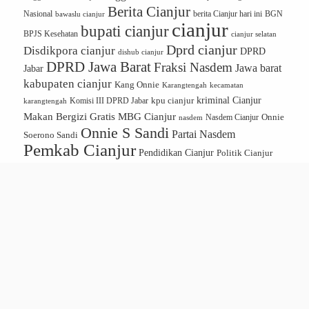
Berita Cianjur
Nasional
BGN
bawaslu cianjur
berita Cianjur hari ini
cianjur
bupati cianjur
BPJS Kesehatan
cianjur selatan
Dprd cianjur
Disdikpora cianjur
DPRD
dishub cianjur
DPRD Jawa Barat
Fraksi Nasdem
Jawa barat
Jabar
kabupaten cianjur
Kang Onnie
Karangtengah
kecamatan
kriminal Cianjur
kpu cianjur
karangtengah
Komisi III DPRD Jabar
Makan Bergizi Gratis
MBG Cianjur
Onnie
Nasdem Cianjur
nasdem
Onnie S Sandi
Partai Nasdem
Soerono Sandi
Pemkab Cianjur
Pendidikan Cianjur
Politik Cianjur
polres cianjur
Program
Program Makan Bergizi Gratis
MBG
Satpol PP Cianjur
PWI Cianjur
RSUD Sayang Cianjur
SPPG
UMKM Cianjur
wakil bupati cianjur
CIANJUR
REDAKSI
PEDOMAN MEDIA SIBER
ETIKA JURNALISTIK